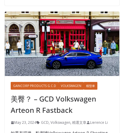
GAINCORP PRODUCTS G.C.D
VOLKSWAGEN
模型車
美臀？ – GCD Volkswagen
Arteon R Fastback
May 23, 2024
GCD
,
Volkswagen
,
精選文章
Lierence Li
如果有得揀，點都揀Volkswagen Arteon R Shooting