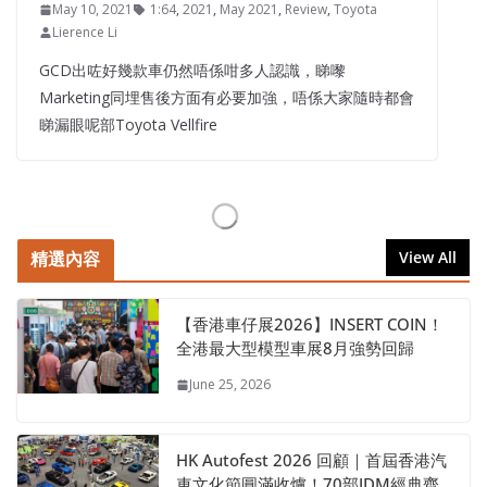
May 10, 2021
1:64
,
2021
,
May 2021
,
Review
,
Toyota
Lierence Li
GCD出咗好幾款車仍然唔係咁多人認識，睇嚟
Marketing同埋售後方面有必要加強，唔係大家隨時都會
睇漏眼呢部Toyota Vellfire
精選內容
View All
【香港車仔展2026】INSERT COIN！
全港最大型模型車展8月強勢回歸
June 25, 2026
HK Autofest 2026 回顧｜首屆香港汽
車文化節圓滿收爐！70部JDM經典齊