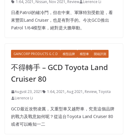
1:64
,
2021
,
Nissan
,
Nov 2021
,
Review
Lierence Li
日產Patrol的確冷門，但在中東、軍隊特別受歡迎，看
來豐田Land Cruiser，也是有對手的。今次GCD推出
Patrol 1/64模型車，絕對是大膽舉動。
GAINCORP PRODUCTS G.C.D
模型品牌
模型車
開箱評測
不得轉手 – GCD Toyota Land
Cruiser 80
August 23, 2021
1:64
,
2021
,
Aug 2021
,
Review
,
Toyota
Lierence Li
GCD最近攻勢凌厲，又重型車又越野車，究竟這個品牌
的戰力及戰意如何呢？從這台Toyota Land Cruiser 80
或者可以略知一二