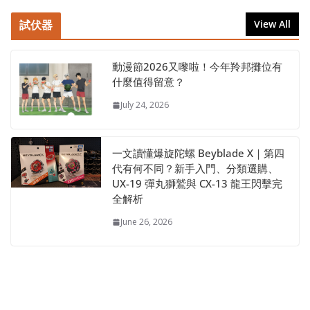
試伏器
View All
動漫節2026又嚟啦！今年羚邦攤位有
什麼值得留意？
July 24, 2026
一文讀懂爆旋陀螺 Beyblade X｜第四
代有何不同？新手入門、分類選購、
UX-19 彈丸獅鷲與 CX-13 龍王閃擊完
全解析
June 26, 2026