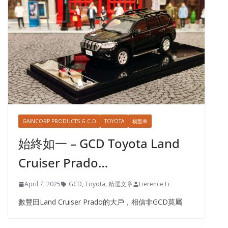
GAINCORP PRODUCTS G.C.D
TOYOTA
模型車
始終如一 – GCD Toyota Land
Cruiser Prado…
April 7, 2025
GCD
,
Toyota
,
精選文章
Lierence Li
數豐田Land Cruiser Prado的大戶，相信非GCD莫屬