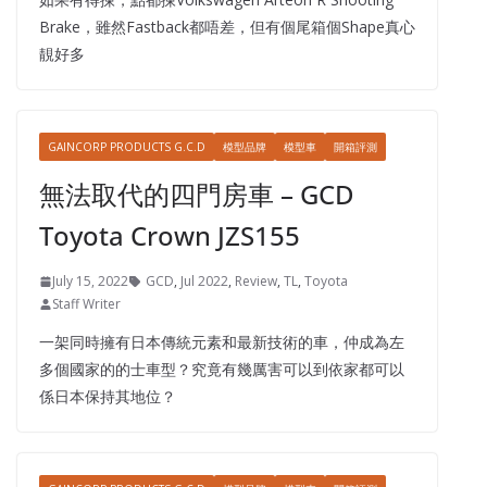
Brake，雖然Fastback都唔差，但有個尾箱個Shape真心
靚好多
GAINCORP PRODUCTS G.C.D
模型品牌
模型車
開箱評測
無法取代的四門房車 – GCD
Toyota Crown JZS155
July 15, 2022
GCD
,
Jul 2022
,
Review
,
TL
,
Toyota
Staff Writer
一架同時擁有日本傳統元素和最新技術的車，仲成為左
多個國家的的士車型？究竟有幾厲害可以到依家都可以
係日本保持其地位？