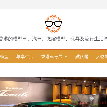
香港的模型車、汽車、微縮模型、玩具及流行生活
模型
尊享生活
香港車仔展
試伏器
人物