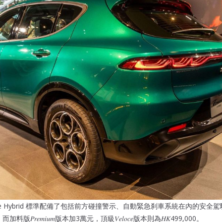
le Hybrid 標準配備了包括前方碰撞警示、自動緊急刹車系統在內的安
料版𝑃𝑟𝑒𝑚𝑖𝑢𝑚版本加3萬元，頂級𝑉𝑒𝑙𝑜𝑐𝑒版本則為𝐻𝐾499,000。