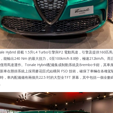
onale Hybrid 搭載 1.5升L4 Turbo引擎與P2 電動馬達，引擎及提供160匹
輸出240 Nm 的最大扭力，0至100km/h 8.8秒，極速212km/h。
馬達運作。Tonale Hybrid配備集成制動系統及Brembo卡鉗，其車身重
新車在懸掛系統上採用麥花臣式結構與 FSD 技術，確保了車輛在各種駕
，車內配備備有兩個共22.5 吋的大型全TFT 屏幕，其中包括一個全數碼1
幕。