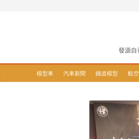
Skip
to
content
發源自
模型車
汽車新聞
鐵道模型
航空