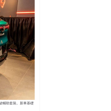
全駕駛輔助套裝。新車基礎