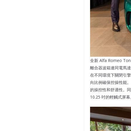
全新 Alfa Romeo T
離合器波箱連同電馬達，能
在不同環境下關閉引擎僅用
向比例確保控操性能。
的操控性和舒適性。同時
10.25 吋的輕觸式屏