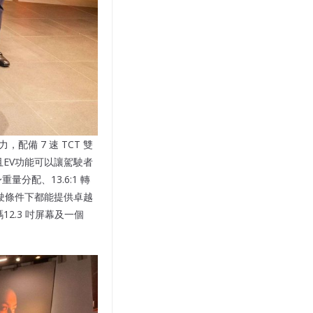
馬力，配備 7 速 TCT 雙
而且EV功能可以讓駕駛者
量分配、13.6:1 轉
駛條件下都能提供卓越
2.3 吋屏幕及一個