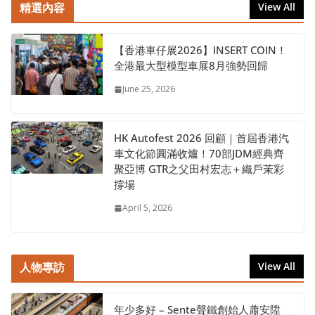
精選內容
View All
【香港車仔展2026】INSERT COIN！
全港最大型模型車展8月強勢回歸
June 25, 2026
HK Autofest 2026 回顧｜首屆香港汽
車文化節圓滿收爐！70部JDM經典齊
聚亞博 GTR之父田村宏志＋織戶茉彩
撐場
April 5, 2026
人物專訪
View All
年少多好 – Sente聲鐵創始人蕭安陞