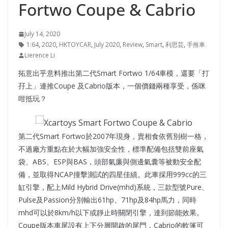
Fortwo Coupe & Cabrio
July 14, 2020
1:64
,
2020
,
HKTOYCAR
,
July 2020
,
Review
,
Smart
,
利思芸
,
手推車
Lierence Li
拓意出乎意料推出第二代Smart Fortwo 1/64車模，還要「打
孖上」連推Coupe 及Cabrio版本，一個價錢兩種享受，係咪
咁抵玩？
第二代Smart Fortwo於2007年現身，賣相食依舊別樹一格，
不過廠方重點在於大幅加強安全性，標準配備包括雙前座氣
袋、ABS、ESP與BAS，頭部氣廉與側邊氣囊等被動安全配
備，並取得NCAP撞擊測試的四星佳績。此車採用999cc的三
缸引擎，配上Mild Hybrid Drive(mhd)系統，三款型號Pure、
Pulse及Passion分別輸出61hp、71hp及84hp馬力，同時
mhd可以於8km/h以下或靜止時關閉引擎，達到節能效果。
Coupe版本車尾設有上下分層開啟的尾門，Cabrio的軟篷可