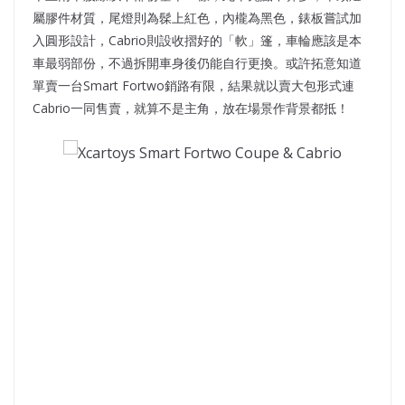
屬膠件材質，尾燈則為髹上紅色，內櫳為黑色，錶板嘗試加
入圓形設計，Cabrio則設收摺好的「軟」篷，車輪應該是本
車最弱部份，不過拆開車身後仍能自行更換。或許拓意知道
單賣一台Smart Fortwo銷路有限，結果就以賣大包形式連
Cabrio一同售賣，就算不是主角，放在場景作背景都抵！