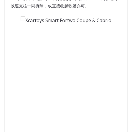
以連支柱一同拆除，或直接收起軟篷亦可。