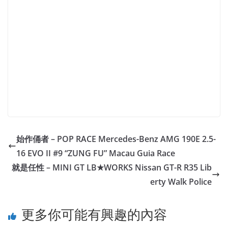
始作俑者 – POP RACE Mercedes-Benz AMG 190E 2.5-
16 EVO II #9 “ZUNG FU” Macau Guia Race
就是任性 – MINI GT LB★WORKS Nissan GT-R R35 Lib
erty Walk Police
更多你可能有興趣的內容