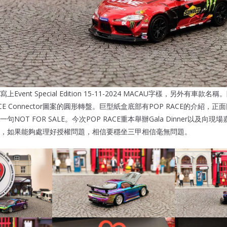
vent Special Edition 15-11-2024 MACAU字樣，另外有車
CE Connector圖案的圓形轉盤。巨型紙盒底部有POP RACE的介紹，正面
NOT FOR SALE。今次POP RACE重本舉辦Gala Dinner以及向
，如果能夠處理好授權問題，相信要穩坐三甲相信毫無問題。