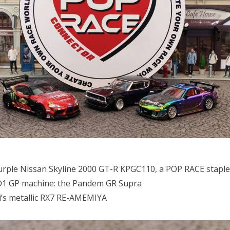
purple Nissan Skyline 2000 GT-R KPGC110, a POP RACE staple
 D1 GP machine: the Pandem GR Supra
’s metallic RX7 RE-AMEMIYA