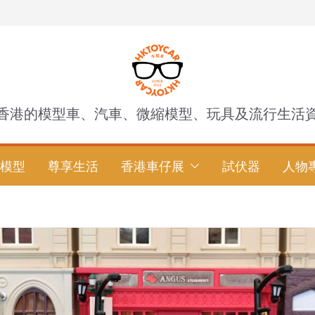
香港的模型車、汽車、微縮模型、玩具及流行生活
模型
尊享生活
香港車仔展
試伏器
人物