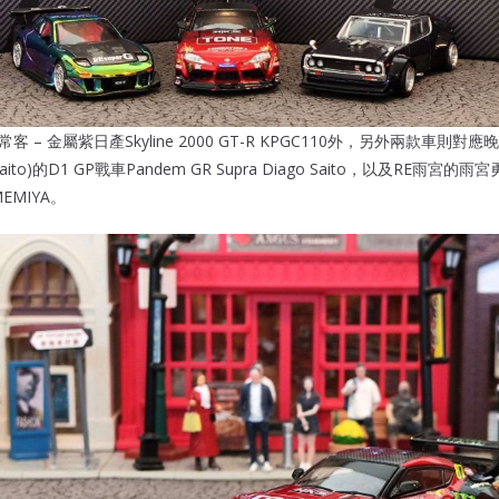
常客 – 金屬紫日產Skyline 2000 GT-R KPGC110外，另外兩款車
ito)的D1 GP戰車Pandem GR Supra Diago Saito，以及RE雨宮的雨宮勇美
EMIYA。