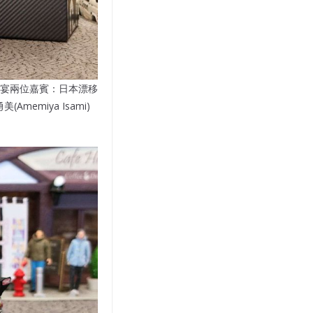
則對應晚宴兩位嘉賓：日本漂移
(Amemiya Isami)