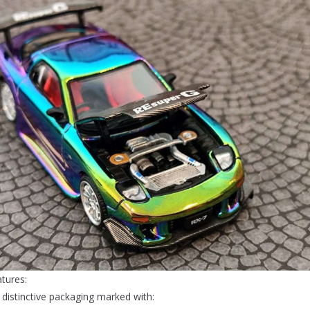
tures:
distinctive packaging marked with: