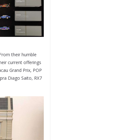
 From their humble
eir current offerings
acau Grand Prix, POP
upra Diago Saito, RX7