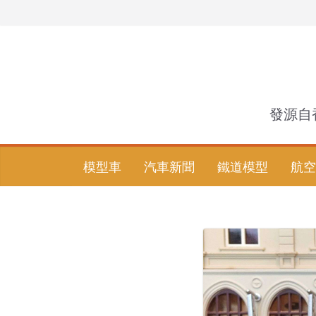
Skip
to
content
發源自
模型車
汽車新聞
鐵道模型
航空