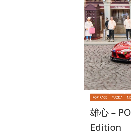
POP RACE
MAZDA
NI
雄心 – POP
Edition