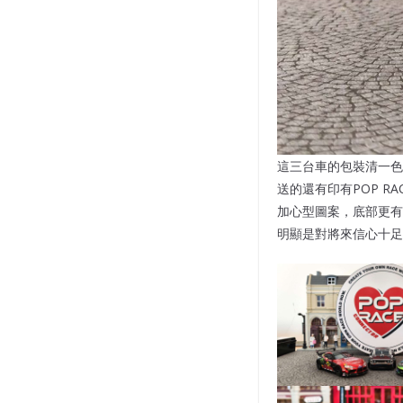
這三台車的包裝清一色寫上E
送的還有印有POP RA
加心型圖案，底部更有一句
明顯是對將來信心十足