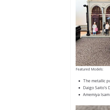
Featured Models:
The metallic 
Daigo Saito’s
Amemiya Isami