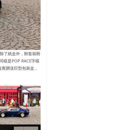
款名稱。除了紙盒外，附套裝附
同樣是POP RACE字樣
現場嘉賓贈送巨型包裝盒，