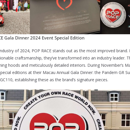
E Gala Dinner 2024 Event Special Edition
 industry of 2024, POP RACE stands out as the most improved brand.
ionable craftsmanship, they’ve transformed into an industry leader. Th
ning hoods and meticulously detailed interiors. During November’s M
special editions at their Macau Annual Gala Dinner: the Pandem GR S
110, establishing these as the brand’s signature pieces.