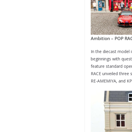
Ambition – POP RAC
In the diecast model
beginnings with quest
feature standard ope
RACE unveiled three 
RE-AMEMIYA, and KPGC