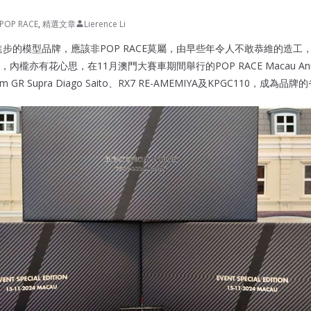
POP RACE
,
精選文章
Lierence Li
躍進步的模型品牌，應該非POP RACE莫屬，由早些年令人不敢恭維的造
亦有花心思，在11月澳門大賽車期間舉行的POP RACE Macau Annual 
GR Supra Diago Saito、RX7 RE-AMEMIYA及KPGC110，成為品