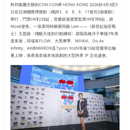
羚邦集團主辦的CON-CON® HONG KONG 2026於4月4至5
日在亞洲國際博覽館（橫跨3、6、8、9、11號共5個展館）
舉行，門票HK$228起，音樂節連展覽套票HK$788起，經
Klook發售。一張票同時睇展同聽 Live——《新世紀福音戰
士》主題曲〈殘酷天使的行動綱領〉原唱高橋洋子事隔7年再
度來港，同場有FLOW、大黑摩季、MIYAVI、Do As
Infinity、AK@MIRROR及Tyson Yoshi等逾10組音樂單位輪
番上陣，係香港首個本地策劃的大型跨界 IP 文化盛會。