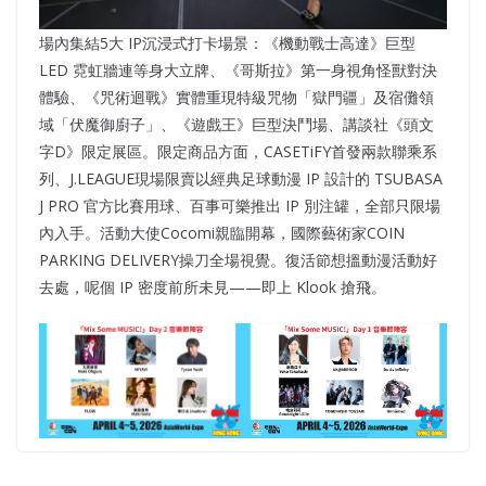
場內集結5大 IP沉浸式打卡場景：《機動戰士高達》巨型
LED 霓虹牆連等身大立牌、《哥斯拉》第一身視角怪獸對決
體驗、《咒術迴戰》實體重現特級咒物「獄門疆」及宿儺領
域「伏魔御廚子」、《遊戲王》巨型決鬥場、講談社《頭文
字D》限定展區。限定商品方面，CASETiFY首發兩款聯乘系
列、J.LEAGUE現場限賣以經典足球動漫 IP 設計的 TSUBASA
J PRO 官方比賽用球、百事可樂推出 IP 別注罐，全部只限場
內入手。活動大使Cocomi親臨開幕，國際藝術家COIN
PARKING DELIVERY操刀全場視覺。復活節想搵動漫活動好
去處，呢個 IP 密度前所未見——即上 Klook 搶飛。