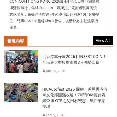
CON-CON HONG KONG 2026於4月4至5日在亞洲國際
博覽館舉行，集結Gundam、哥斯拉、咒術迴戰等沉浸
式IP場景，高橋洋子暌違7年來港演出連同逾10組音樂單
位，門票HK$228起經Klook發售，復活節必去動漫潮流
盛會。
精選內容
View All
【香港車仔展2026】INSERT COIN！
全港最大型模型車展8月強勢回歸
June 25, 2026
HK Autofest 2026 回顧｜首屆香港汽
車文化節圓滿收爐！70部JDM經典齊
聚亞博 GTR之父田村宏志＋織戶茉彩
撐場
April 5, 2026