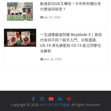
動漫節2026又嚟啦！今年羚邦攤位有
什麼值得留意？
July 24, 2026
一文讀懂爆旋陀螺 Beyblade X｜第四
代有何不同？新手入門、分類選購、
UX-19 彈丸獅鷲與 CX-13 龍王閃擊完
全解析
June 26, 2026
Copyright © 2026
HKTOYCAR 手推車
. All rights reserved.