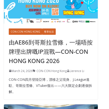
CON-CON HONG KONG
尊享生活
由AE86到哥斯拉雪條，一場唔按
牌理出牌嘅IP混戰—CON-CON
HONG KONG 2026
March 24, 2026
CON-CON Hong Kong
Lierence Li
CON-CON四月登陸亞博，漂移之父現身、J.League進
駐、哥斯拉雪條、VTuber復出——六大限定企劃逐個拆
解。