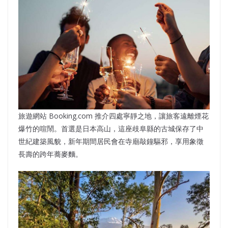
旅遊網站 Booking.com 推介四處寧靜之地，讓旅客遠離煙花
爆竹的喧鬧。首選是日本高山，這座歧阜縣的古城保存了中
世紀建築風貌，新年期間居民會在寺廟敲鐘驅邪，享用象徵
長壽的跨年蕎麥麵。