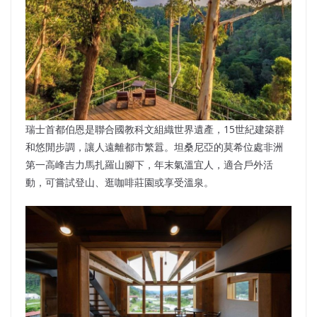
瑞士首都伯恩是聯合國教科文組織世界遺產，15世紀建築群
和悠閒步調，讓人遠離都市繁囂。坦桑尼亞的莫希位處非洲
第一高峰吉力馬扎羅山腳下，年末氣溫宜人，適合戶外活
動，可嘗試登山、逛咖啡莊園或享受溫泉。