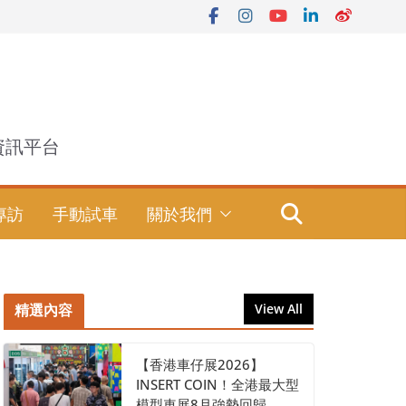
資訊平台
專訪
手動試車
關於我們
精選內容
View All
【香港車仔展2026】
INSERT COIN！全港最大型
模型車展8月強勢回歸