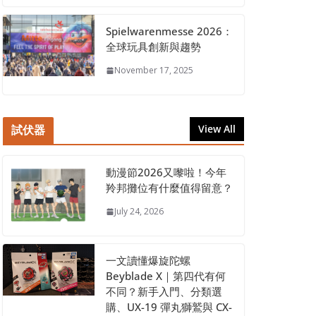
Spielwarenmesse 2026：
全球玩具創新與趨勢
November 17, 2025
試伏器
View All
動漫節2026又嚟啦！今年
羚邦攤位有什麼值得留意？
July 24, 2026
一文讀懂爆旋陀螺
Beyblade X｜第四代有何
不同？新手入門、分類選
購、UX-19 彈丸獅鷲與 CX-