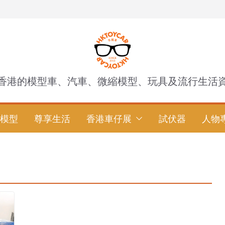
香港的模型車、汽車、微縮模型、玩具及流行生活
模型
尊享生活
香港車仔展
試伏器
人物