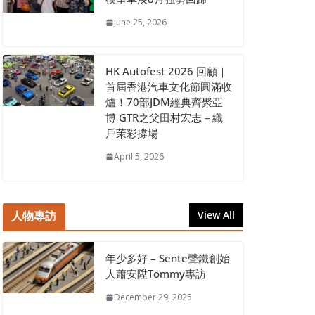
June 25, 2026
HK Autofest 2026 回顧｜
首屆香港汽車文化節圓滿收
爐！70部JDM經典齊聚亞
博 GTR之父田村宏志＋織
戶茉彩撐場
April 5, 2026
人物專訪
View All
年少多好 – Sente聲鐵創始
人蕭安陞Tommy專訪
December 29, 2025