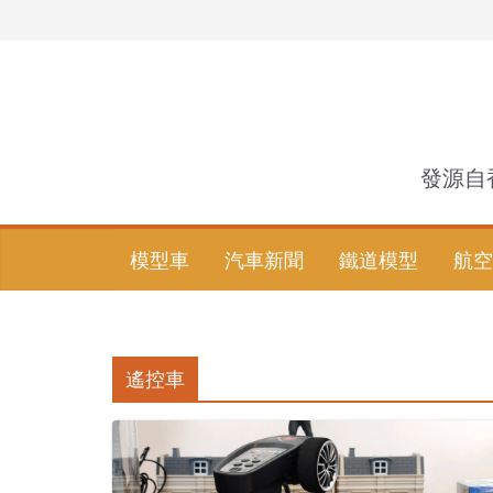
Skip
to
content
發源自
模型車
汽車新聞
鐵道模型
航空
遙控車