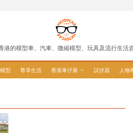
香港的模型車、汽車、微縮模型、玩具及流行生活
模型
尊享生活
香港車仔展
試伏器
人物