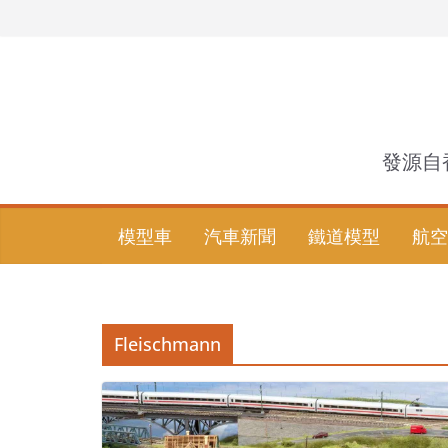
Skip
to
content
發源自
模型車
汽車新聞
鐵道模型
航空
Fleischmann