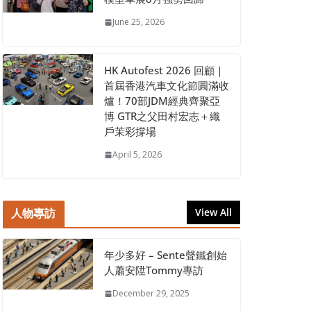
June 25, 2026
HK Autofest 2026 回顧｜
首屆香港汽車文化節圓滿收
爐！70部JDM經典齊聚亞
博 GTR之父田村宏志＋織
戶茉彩撐場
April 5, 2026
人物專訪
View All
年少多好 – Sente聲鐵創始
人蕭安陞Tommy專訪
December 29, 2025