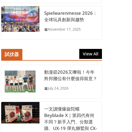
Spielwarenmesse 2026：
全球玩具創新與趨勢
November 17, 2025
試伏器
View All
動漫節2026又嚟啦！今年
羚邦攤位有什麼值得留意？
July 24, 2026
一文讀懂爆旋陀螺
Beyblade X｜第四代有何
不同？新手入門、分類選
購、UX-19 彈丸獅鷲與 CX-