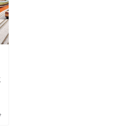
？
車
？