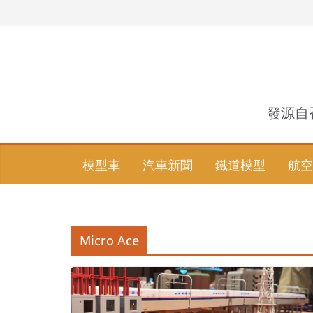
Skip
to
content
發源自
模型車
汽車新聞
鐵道模型
航空
Micro Ace