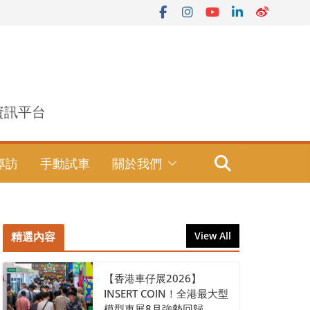
資訊平台
專訪
手動試車
關於我們
精選內容
View All
【香港車仔展2026】
INSERT COIN！全港最大型
模型車展8月強勢回歸