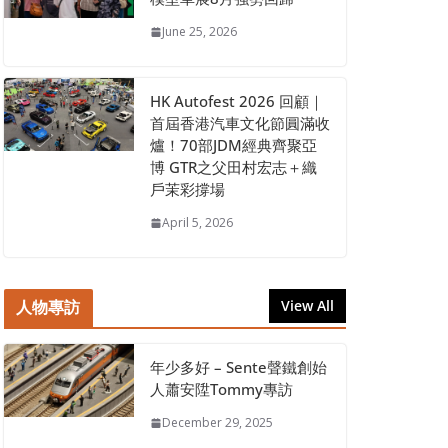
June 25, 2026
HK Autofest 2026 回顧｜
首屆香港汽車文化節圓滿收
爐！70部JDM經典齊聚亞
博 GTR之父田村宏志＋織
戶茉彩撐場
April 5, 2026
人物專訪
View All
年少多好 – Sente聲鐵創始
人蕭安陞Tommy專訪
December 29, 2025