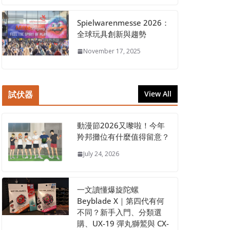
Spielwarenmesse 2026：
全球玩具創新與趨勢
November 17, 2025
試伏器
View All
動漫節2026又嚟啦！今年
羚邦攤位有什麼值得留意？
July 24, 2026
一文讀懂爆旋陀螺
Beyblade X｜第四代有何
不同？新手入門、分類選
購、UX-19 彈丸獅鷲與 CX-