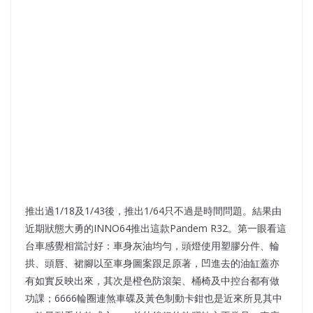
推出過1/18及1/43後，推出1/64只不過是時間問題。結果由
近期狀態大勇的INNO64推出這款Pandem R32。第一眼看這
台車感覺相當討好：車身灰油均勻，頭燈使用塑膠分件、輪
拱、頭唇、裙腳以至車身圖案跟足原著，凹進去的油缸蓋亦
有如實反映出來，其次是橙色防滾架、桶椅及中控台都有做
功課；6666輪圈連煞車碟及黃色制動卡鉗也是近來所見其中