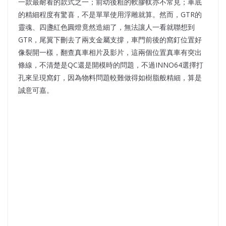
一款最耐看的款式之一；前幼後粗的軟膠軚亦不常見；車底
的精細程度有驚喜，不是單單使用浮雕就算。然而，GTR的
靈魂、四盞紅色圓燈竟然造細了，無法讓人一看就聯想到
GTR，尾翼下刪去了兩支金屬支撐，車門前後的窩釘位置好
像裂開一樣，翻查真車相片及影片，這兩個位置真車有突出
條線，不清楚是QC還是開模時的問題，不過INNO64選擇打
孔來呈現窩釘，因為物料問題較難做得如樹脂般精細，算是
誠意可嘉。