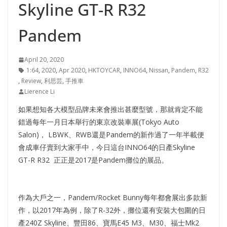
Skyline GT-R R32
Pandem
April 20, 2020
1:64
,
2020
,
Apr 2020
,
HKTOYCAR
,
INNO64
,
Nissan
,
Pandem
,
R32
,
Review
,
利思芸
,
手推車
Lierence Li
如果想知各大模型品牌未來會推出甚麼型號，那就肯定不能
錯過每年一月日本舉行的東京改裝車展(Tokyo Auto
Salon)， LBWK、RWB還是Pandem的新作過了一年半載便
會成車仔賣到大家手中，今日這台INNO64的日產Skyline
GT-R R32 正正是2017是Pandem攤位的展品。
作為大戶之一，Pandem/Rocket Bunny每年都會展出多款新
作，以2017年為例，除了R-32外，攤位還有安裝大包圍的日
產240Z Skyline、豐田86、寶馬E45 M3、M30、福士Mk2