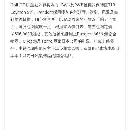
Golf GTI以至被外界視為向LBWK及RWB挑機的保時捷718
Cayman S等。Pandem採用啞灰色的頭唇、裙腳、尾翼及窩
釘前後輪拱，細心留意會可以發現原來的油缸蓋「縮」了進
去，可見包圍寬度十足，根據官方價目表，這套包圍定價
￥596,000(税抜)，其他改動包括用上Pandem 6666 鋁合金
輪圈、GReddy及Tomei兩家日本公司的引擎、排氣升級零
件，由於包圍與原來方正車身相當合襯，這部R32成功成為日
本本土及海外汽氣傳媒的談論焦點。