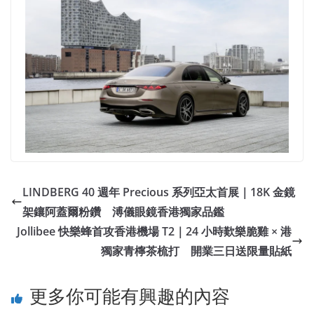
LINDBERG 40 週年 Precious 系列亞太首展｜18K 金鏡
架鑲阿蓋爾粉鑽 溥儀眼鏡香港獨家品鑑
Jollibee 快樂蜂首攻香港機場 T2｜24 小時歎樂脆雞 × 港
獨家青檸茶梳打 開業三日送限量貼紙
更多你可能有興趣的內容