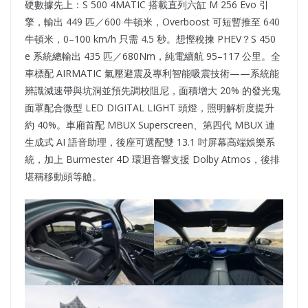
硬數據先上：S 500 4MATIC 搭載直列六缸 M 256 Evo 引
擎，輸出 449 匹／600 牛頓米，Overboost 可短暫推至 640
牛頓米，0–100 km/h 只需 4.5 秒。想慳稅揀 PHEV？S 450
e 系統總輸出 435 匹／680Nm，純電續航 95–117 公里。全
車標配 AIRMATIC 氣壓避震及專利智能吸震技術——系統能
辨識減速帶與坑洞並預先調校阻尼，面積增大 20% 的發光鬼
面罩配合微型 LED DIGITAL LIGHT 頭燈，照明解析度提升
約 40%。車廂首配 MBUX Superscreen、第四代 MBUX 連
生成式 AI 語音助理，後座可選配雙 13.1 吋屏幕高端娛樂系
統，加上 Burmester 4D 環迴音響支援 Dolby Atmos，後排
堪稱移動頭等艙。