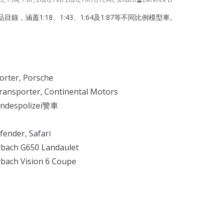
產品目錄，涵蓋1:18、1:43、1:64及1:87等不同比例模型車。
orter, Porsche
ansporter, Continental Motors
andespolizei警車
ender, Safari
bach G650 Landaulet
bach Vision 6 Coupe