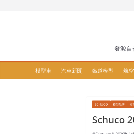
Skip
to
content
發源自
模型車
汽車新聞
鐵道模型
航空
SCHUCO
模型品牌
模
Schuco
February 8, 2020
1: