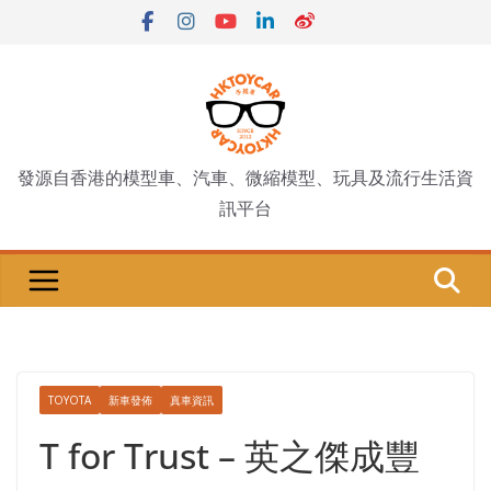
Skip
to
content
發源自香港的模型車、汽車、微縮模型、玩具及流行生活資
訊平台
TOYOTA
新車發佈
真車資訊
T for Trust – 英之傑成豐