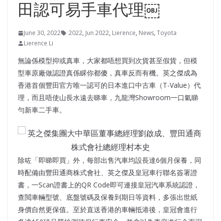
田認可易手車代理￼
June 30, 2022
2022
,
Jun 2022
,
Lierence
,
News
,
Toyota
Lierence Li
無論係模型抑或真車，大家都唔想買到次貨甚至假貨，但模
型車原廠做認證真係睬你都傻，真車反而有機。英之傑成為
香港首個豐田官方唯一認可的日本進口中古車（T-Value）代
理，而且唔使山長水遠去睇車，九龍灣Showroom一口氣睇
勻新車二手車。
除咗「即睇即買」外，每部出售汽車均設長達6個月保養，同
時配備由豐田通商株式會社、英之傑及皇冠車行聯名簽署證
書，一Scan證書上的QR Code即可連接皇冠汽車系統認證，
查閲車輛型號、底盤號碼及保養到期日等資料，多張出世紙
身價自然更保值。至於直送香港的車輛抵港後，皇冠會進行