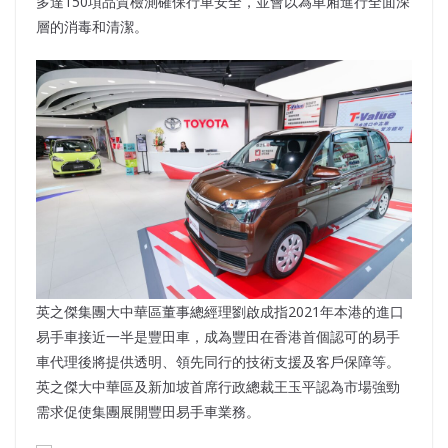
多達150項品質檢測確保行車安全，並會以為車廂進行全面深
層的消毒和清潔。
英之傑集團大中華區董事總經理劉啟成指2021年本港的進口
易手車接近一半是豐田車，成為豐田在香港首個認可的易手
車代理後將提供透明、領先同行的技術支援及客戶保障等。
英之傑大中華區及新加坡首席行政總裁王玉平認為市場強勁
需求促使集團展開豐田易手車業務。