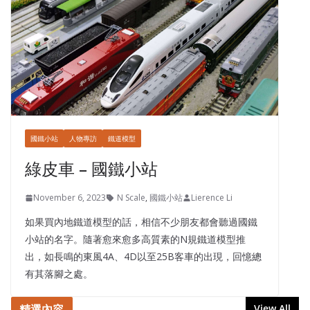
國鐵小站
人物專訪
鐵道模型
綠皮車 – 國鐵小站
November 6, 2023
N Scale
,
國鐵小站
Lierence Li
如果買內地鐵道模型的話，相信不少朋友都會聽過國鐵
小站的名字。隨著愈來愈多高質素的N規鐵道模型推
出，如長鳴的東風4A、4D以至25B客車的出現，回憶總
有其落腳之處。
精選內容
View All