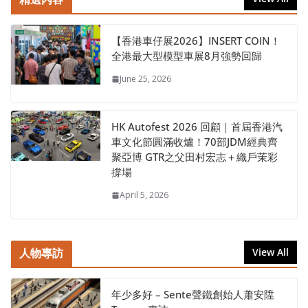
【香港車仔展2026】INSERT COIN！
全港最大型模型車展8月強勢回歸
June 25, 2026
HK Autofest 2026 回顧｜首屆香港汽
車文化節圓滿收爐！70部JDM經典齊
聚亞博 GTR之父田村宏志＋織戶茉彩
撐場
April 5, 2026
人物專訪
View All
年少多好 – Sente聲鐵創始人蕭安陞