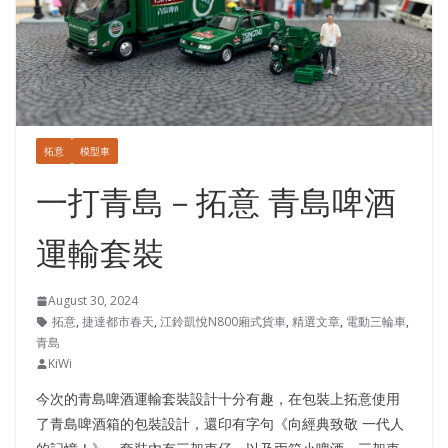
拓意
模型車
一打青島－拓意 青島啤酒
運輸套裝
August 30, 2024
拓意
,
捷達都市春天
,
江鈴凱悅N800廂式貨車
,
精選文章
,
電動三輪車
,
青島
KiWi
今次的青島啤酒運輸套裝設計十分有趣，在包裝上拓意使用
了青島啤酒箱的包裝設計，還印有字句《向經典致敬 一代人