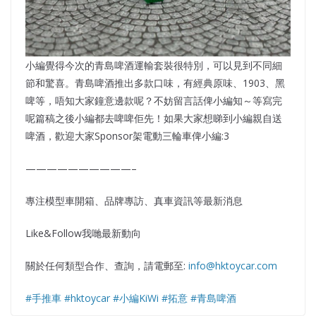
小編覺得今次的青島啤酒運輸套裝很特別，可以見到不同細
節和驚喜。青島啤酒推出多款口味，有經典原味、1903、黑
啤等，唔知大家鐘意邊款呢？不妨留言話俾小編知～等寫完
呢篇稿之後小編都去啤啤佢先！如果大家想睇到小編親自送
啤酒，歡迎大家Sponsor架電動三輪車俾小編:3
——————————–
專注模型車開箱、品牌專訪、真車資訊等最新消息
Like&Follow我哋最新動向
關於任何類型合作、查詢，請電郵至:
info@hktoycar.com
#手推車
#hktoycar
#小編KiWi
#拓意
#青島啤酒