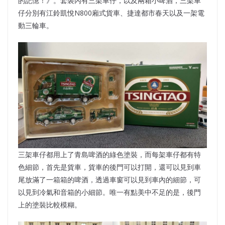
的記憶！》。套裝內有三架車仔，以及兩箱小啤酒，三架車
仔分別有江鈴凱悅N800廂式貨車、捷達都市春天以及一架電
動三輪車。
三架車仔都用上了青島啤酒的綠色塗裝，而每架車仔都有特
色細節，首先是貨車，貨車的後門可以打開，還可以見到車
尾放滿了一箱箱的啤酒，透過車窗可以見到車內的細節，可
以見到冷氣和音箱的小細節。唯一有點美中不足的是，後門
上的塗裝比較模糊。