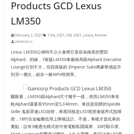
Products GCD Lexus
LM350
February 2, 2021
1:64
,
2021
,
feb 2021
,
Lexus
,
Review
Lierence Li
Lexus LM350公佈時不少人會將它形容為換章的豐田
Alphard。的確，7座版LM350車廂佈局跟Alphard Executive
Lounge分別不大，但四座版的 Emperor Suite將豪華感提升
到另一層次，絕非一般MPV咁簡單。
驟眼看，LM350跟Alphard尺寸幾乎一樣，然而LM350車長
較Alphard還要長95mm至5,040mm。車頭是招牌的Spindle
Grille 鬼面罩連LED頭燈，車尾同樣是LED尾燈連循序式指揮
燈，18吋合金輪圈也用上降噪設計。不過，車櫳才是此車的
重點：設有3種透光模式前中座電動私隱隔屏、26吋顯示屏、
Mark Levinson音響連19喇叭、14L小雪櫃、車頂16色LED氣