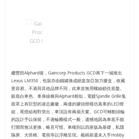
繼豐田Alphard後，Gaincorp Products GCD再下一城推出
Lexus LM350，包裝亦由鐵罐換成紙套加亞加力膠盒，收藏
更容易。不過與其他品牌不同，此車並無用螺絲鎖住底盤。
銀底白車色、車身線條與Alphard相似，電鍍Spindle Grille鬼
面罩上有巨型的凌志廠徽，兩邊的膠頭燈模仿真車的LED燈
組，尾燈組相對突出，車頂設有兩扇天窗。GCD可轉動頭輪
的設計予以保留，不過輪圈樣式一般，遺憾地因為車底不能
打開而無法更換，略見可惜。車櫳則以四座版為基礎，私隱
隔屏、大班椅、電視等以浮雕呈現。截稿前還未入手Hobby