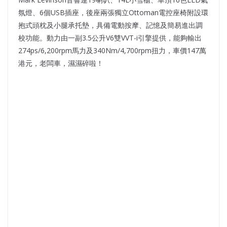
氛燈、6個USB插座，後座兩張獨立Ottoman電控座椅附設環
抱式頭枕及小腿承托墊，具備電動按摩、記憶及簡易進出調
校功能。動力由一副3.5公升V6雙VVT-i引擎提供，能夠輸出
274ps/6,200rpm馬力及340Nm/4,700rpm扭力，車價147萬
港元，老闆車，濕濕碎啦！