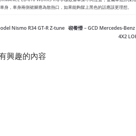
車身，車身兩側裙腳應為散熱口，如果能夠髹上黑色的話應該更理想。
del Nismo R34 GT-R Z-tune
砌餐懵 – GCD Mercedes-Benz 
4X2 LO
有興趣的內容