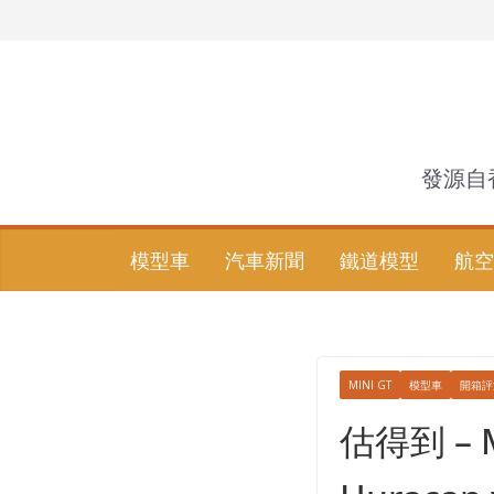
Skip
to
content
發源自
模型車
汽車新聞
鐵道模型
航空
MINI GT
模型車
開箱評
估得到 – M