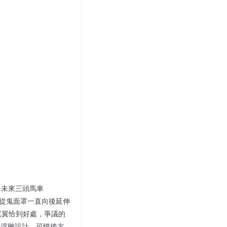
劃。未來三頭馬車
車身配從鬼面罩一直向後延伸
尾翼恰到好處，爭議的
亦採用浮雕設計，可惜後方