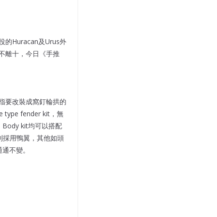
Huracan及Urus外
九不離十，今日《手推
思指要改裝成窩釘輪拱的
fender kit，無
Body kit均可以搭配
者則採用鴨翼，其他如頭
通通不變。