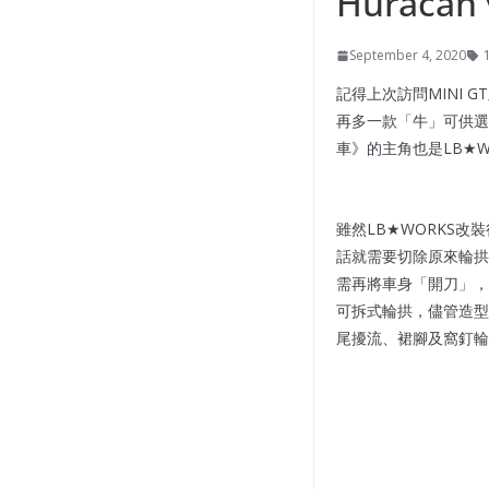
Huracan 
September 4, 2020
記得上次訪問MINI G
再多一款「牛」可供選
車》的主角也是LB★WOR
雖然LB★WORKS
話就需要切除原來輪拱，令
需再將車身「開刀」，並覆蓋
可拆式輪拱，儘管造型或
尾擾流、裙腳及窩釘輪拱