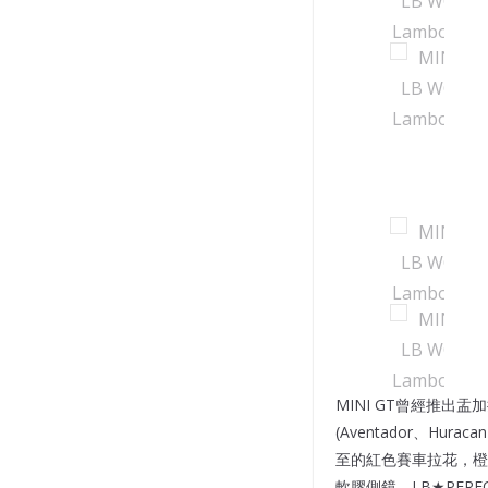
MINI GT曾經推出
(Aventador、Hu
至的紅色賽車拉花，橙
軟膠側鏡、LB★PERF