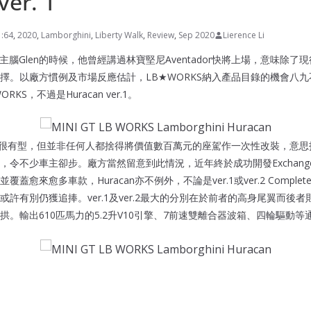
ver. 1
1:64
,
2020
,
Lamborghini
,
Liberty Walk
,
Review
,
Sep 2020
Lierence Li
T主腦Glen的時候，他曾經講過林寶堅尼Aventador快將上場，意味除了現役的
擇。以廠方慣例及市場反應估計，LB★WORKS納入產品目錄的機會八
KS，不過是Huracan ver.1。
改裝很有型，但並非任何人都捨得將價值數百萬元的座駕作一次性改裝，意
不少車主卻步。廠方當然留意到此情況，近年終於成功開發Exchange type 
愈來愈多車款，Huracan亦不例外，不論是ver.1或ver.2 Complete 
許有別仍獲追捧。ver.1及ver.2最大的分別在於前者的高身尾翼而後
。輸出610匹馬力的5.2升V10引擎、7前速雙離合器波箱、四輪驅動等