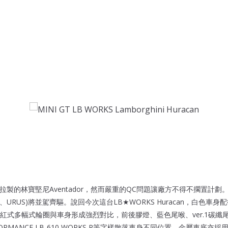
盂加拉製的林寶堅尼Aventador，然而嚴重的QC問題讓廠方不得不擱置計
racan、URUS)將並駕齊驅。說回今次這台LB★WORKS Huracan，白色
紅式多幅式輪圈與車身形成強烈對比，前後膠燈、藍色尾喉、ver.1碳纖
ORMANCE LB-610 WORKS R等字樣散落車身不同位置，金屬車底