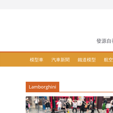
Skip
to
content
發源自
模型車
汽車新聞
鐵道模型
航空
Lamborghini