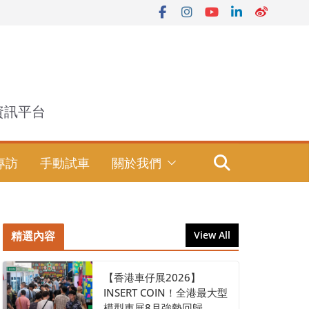
資訊平台
專訪
手動試車
關於我們
精選內容
View All
【香港車仔展2026】
INSERT COIN！全港最大型
模型車展8月強勢回歸