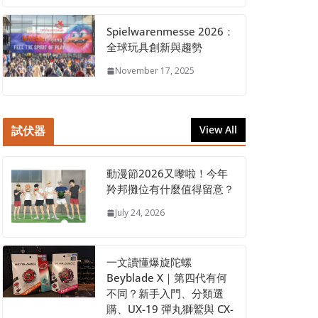
Spielwarenmesse 2026：
全球玩具創新與趨勢
November 17, 2025
試伏器
View All
動漫節2026又嚟啦！今年
羚邦攤位有什麼值得留意？
July 24, 2026
一文讀懂爆旋陀螺
Beyblade X｜第四代有何
不同？新手入門、分類選
購、UX-19 彈丸獅鷲與 CX-