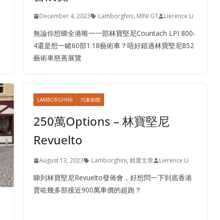
December 4, 2023
Lamborghini
,
MINI GT
Lierence Li
模
無論你想睇全港唯一一部林寶堅尼Countach LPI 800-
4還是想一睹60部1:18藝術車？唔好錯過林寶堅尼852
藝術車慈善展覽
LAMBORGHINI
汽車新聞
250萬Options – 林寶堅尼
Revuelto
August 13, 2023
Lamborghini
,
精選文章
Lierence Li
睇到林寶堅尼Revuelto發佈會，好想問一下到底香港
賣咗幾多部接近900萬車價的超跑？