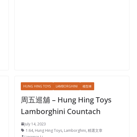
HUNG HING TOYS
LAMBORGHINI
模型車
周五巡舖 – Hung Hing Toys
Lamborghini Countach
July 14, 2023
1:64
,
Hung Hing Toys
,
Lamborghini
,
精選文章
Lierence Li