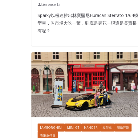
Lierence Li
Sparky以極速推出林寶堅尼Huracan Sterrato 1/64
型車，叫市場大吃一驚，到底是曇花一現還是長賣長
有呢？
LAMBORGHINI
MINI GT
NANOER
模型車
開箱評測
香港車仔展