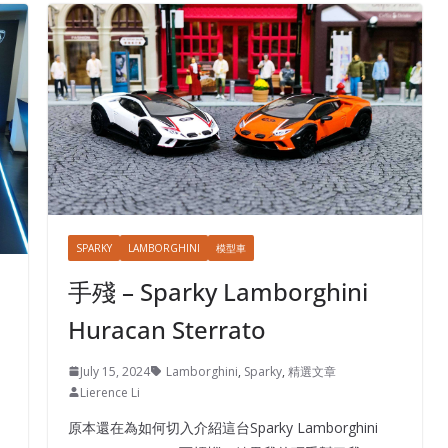
SPARKY
LAMBORGHINI
模型車
手殘 – Sparky Lamborghini
Huracan Sterrato
July 15, 2024
Lamborghini
,
Sparky
,
精選文章
Lierence Li
原本還在為如何切入介紹這台Sparky Lamborghini