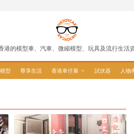
香港的模型車、汽車、微縮模型、玩具及流行生活
模型
尊享生活
香港車仔展
試伏器
人物