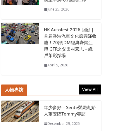
June 25, 2026
HK Autofest 2026 回顧｜
首屆香港汽車文化節圓滿收
爐！70部JDM經典齊聚亞
博 GTR之父田村宏志＋織
戶茉彩撐場
April 5, 2026
人物專訪
View All
年少多好 – Sente聲鐵創始
人蕭安陞Tommy專訪
December 29, 2025