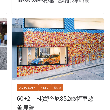
Huracan Sterrato而煩惱，結果我的巧手幫了我
LAMBORGHINI
MINI GT
模型車
60+2 – 林寶堅尼852藝術車慈
善展覽