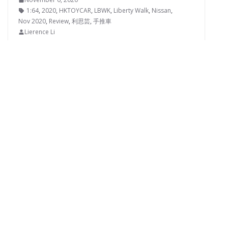
1:64
,
2020
,
HKTOYCAR
,
LBWK
,
Liberty Walk
,
Nissan
,
Nov 2020
,
Review
,
利思芸
,
手推車
Lierence Li
這台澳門特別版R35盡顯廠方誠意，未知香港特別版有
沒有機會有更多突破呢？
MINI GT
TARMAC WORKS
模型品牌
模型車
開箱評測
每當變幻時 – Tarmac Works x
MINI GT…
October 14, 2020
1:64
,
2020
,
HKTOYCAR
,
Liberty Walk
,
MINI GT
,
Nissan
,
Oct 2020
,
Review
,
Tarmac Works
,
利思芸
,
手推車
Lierence Li
這台車的象徵意義遠較車子本身重要，原來敵對的兩個