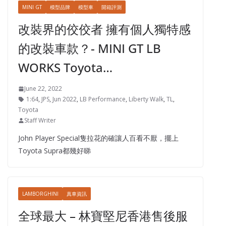
MINI GT
模型品牌
模型車
開箱評測
改裝界的佼佼者 擁有個人獨特感
的改裝車款？- MINI GT LB
WORKS Toyota…
June 22, 2022
1:64
,
JPS
,
Jun 2022
,
LB Performance
,
Liberty Walk
,
TL
,
Toyota
Staff Writer
John Player Special隻拉花的確讓人百看不厭，擺上
Toyota Supra都幾好睇
LAMBORGHINI
真車資訊
全球最大 – 林寶堅尼香港售後服