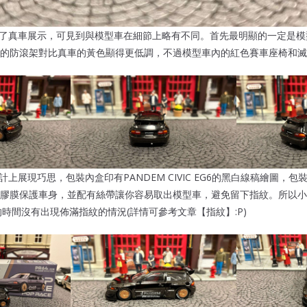
覽帶來了真車展示，可見到與模型車在細節上略有不同。首先最明顯的一定是
的防滾架對比真車的黃色顯得更低調，不過模型車內的紅色賽車座椅和滅
裝設計上展現巧思，包裝內盒印有PANDEM CIVIC EG6的黑白線稿繪圖，
膠膜保護車身，並配有絲帶讓你容易取出模型車，避免留下指紋。所以小
 EG6的時間沒有出現佈滿指紋的情況(詳情可參考文章【指紋】:P)