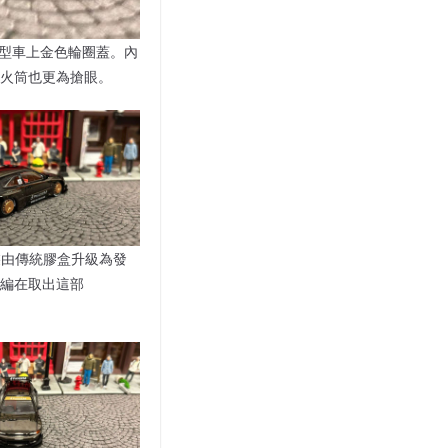
模型車上金色輪圈蓋。內
火筒也更為搶眼。
包裝由傳統膠盒升級為發
編在取出這部