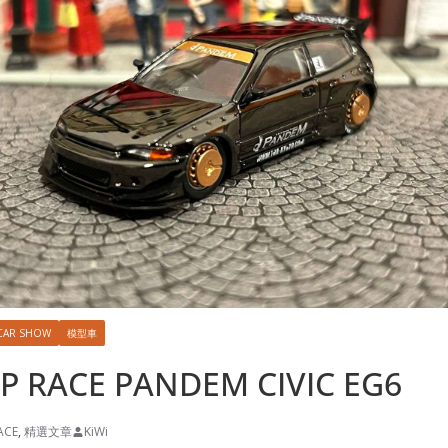
CAR SHOW
模型車
P RACE PANDEM CIVIC EG6
ACE
,
精選文章
KiWi