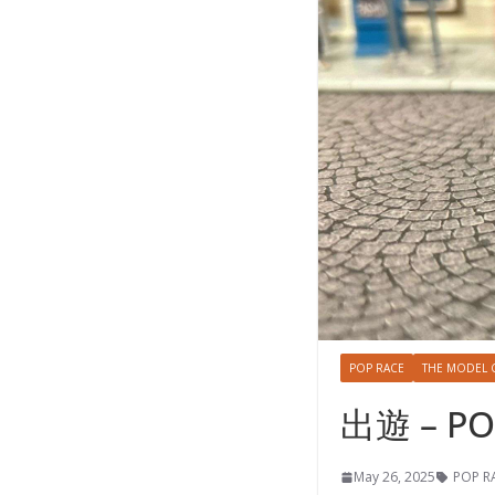
POP RACE
THE MODEL 
出遊 – PO
May 26, 2025
POP R