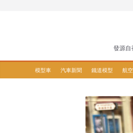
Skip
to
content
發源自
模型車
汽車新聞
鐵道模型
航空