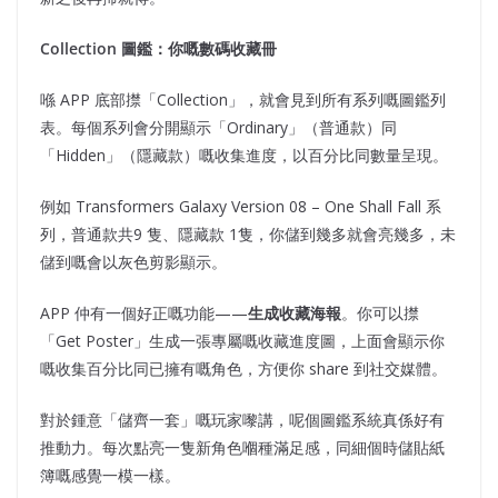
Collection
圖鑑：你嘅數碼收藏冊
喺 APP 底部㩒「Collection」，就會見到所有系列嘅圖鑑列
表。每個系列會分開顯示「Ordinary」（普通款）同
「Hidden」（隱藏款）嘅收集進度，以百分比同數量呈現。
例如 Transformers Galaxy Version 08 – One Shall Fall 系
列，普通款共9 隻、隱藏款 1隻，你儲到幾多就會亮幾多，未
儲到嘅會以灰色剪影顯示。
APP 仲有一個好正嘅功能——
生成收藏海報
。你可以㩒
「Get Poster」生成一張專屬嘅收藏進度圖，上面會顯示你
嘅收集百分比同已擁有嘅角色，方便你 share 到社交媒體。
對於鍾意「儲齊一套」嘅玩家嚟講，呢個圖鑑系統真係好有
推動力。每次點亮一隻新角色嗰種滿足感，同細個時儲貼紙
簿嘅感覺一模一樣。