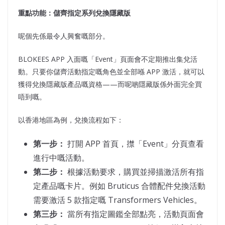
重點功能：儲齊指定系列兌換隱藏版
呢個先係最令人興奮嘅部分。
BLOKEES APP 入面嘅「Event」頁面會不定期推出集兌活
動。只要你儲齊活動指定嘅角色並全部喺 APP 激活，就可以
獲得兌換隱藏版產品嘅資格——而呢啲隱藏版係外面完全買
唔到嘅。
以香港地區為例，兌換流程如下：
第一步：
打開 APP 首頁，㩒「Event」分頁查看
進行中嘅活動。
第二步：
根據活動要求，購買並掃描激活所有指
定產品嘅卡片。例如 Bruticus 合體配件兌換活動
需要激活 5 款指定嘅 Transformers Vehicles。
第三步：
當所有指定圖鑑全部點亮，活動頁面會