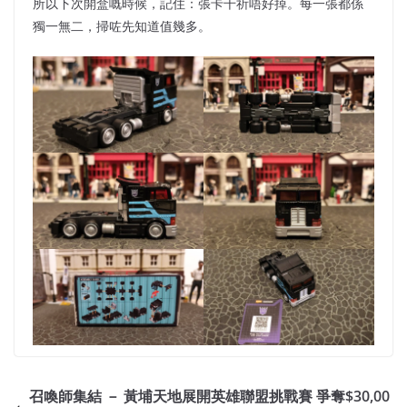
所以下次開盒嘅時候，記住：張卡千祈唔好掉。每一張都係
獨一無二，掃咗先知道值幾多。
召喚師集結 － 黃埔天地展開英雄聯盟挑戰賽 爭奪$30,00