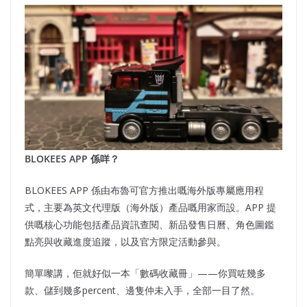
BLOKEES APP
係咩？
BLOKEES APP 係由布魯可官方推出嘅海外版專屬應用程
式，主要為英文代理版（海外版）產品嘅用家而設。APP 提
供嘅核心功能包括產品資訊查閱、新品發售日曆、角色圖鑑
點亮與收藏進度追蹤，以及官方限定活動參與。
簡單嚟講，佢就好似一本「數碼收藏冊」——你買咗幾多
款、儲到幾多percent、邊隻仲未入手，全部一目了然。