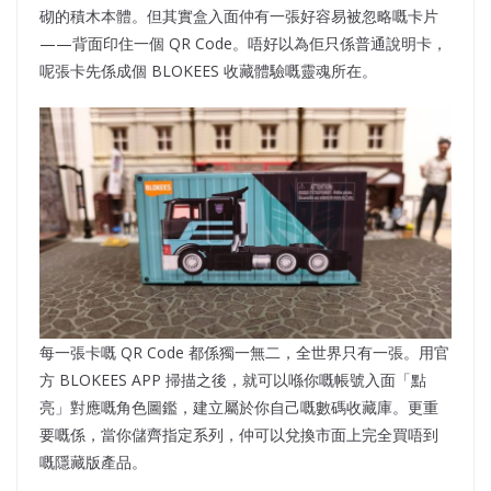
砌的積木本體。但其實盒入面仲有一張好容易被忽略嘅卡片
——背面印住一個 QR Code。唔好以為佢只係普通說明卡，
呢張卡先係成個 BLOKEES 收藏體驗嘅靈魂所在。
每一張卡嘅 QR Code 都係獨一無二，全世界只有一張。用官
方 BLOKEES APP 掃描之後，就可以喺你嘅帳號入面「點
亮」對應嘅角色圖鑑，建立屬於你自己嘅數碼收藏庫。更重
要嘅係，當你儲齊指定系列，仲可以兌換市面上完全買唔到
嘅隱藏版產品。