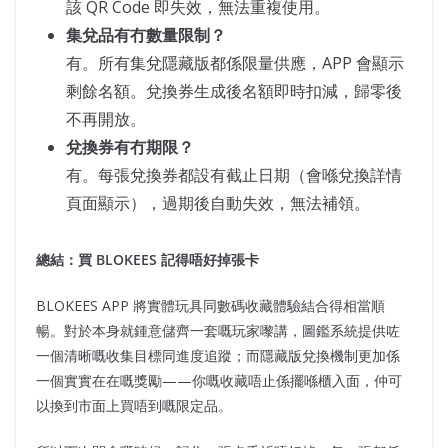
該 QR Code 即失效，無法重複使用。
集兌品有冇數量限制？
有。所有集兌隱藏版都係限量供應，APP 會顯示
剩餘名額。兌換券生成後名額即時扣減，歸零後
不再開放。
兌換券有冇期限？
有。每張兌換券都設有截止日期（會喺兌換詳情
頁面顯示），過期後自動失效，無法補領。
總結：買 BLOKEES
記得唔好掉張卡
BLOKEES APP 將實體玩具同數碼收藏體驗結合得相當順
暢。對於本身就鍾意儲齊一套嘅玩家嚟講，圖鑑系統提供咗
一個清晰嘅收集目標同進度追蹤；而隱藏版兌換機制更加係
一個實實在在嘅獎勵——你嘅收藏唔止係擺喺櫃入面，仲可
以換到市面上買唔到嘅限定品。