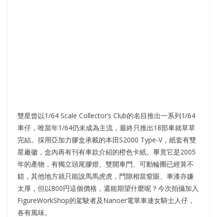
雙星曾以1/64 Scale Collector’s Club的名目推出一系列1/64
車仔，唯當年1/64仍未成為主流，最終只推出18部車就草草
完結。採用亞加力膠盒承載的本田S2000 Type-V，紙套有雙
星廠徽，盒內再有刊有車款介紹的橙色卡紙。畢竟它是2005
年的產物，有獨立頭尾膠燈、雙開車門、可動輪圈已經算不
錯，其他地方就只能說馬馬虎虎，門隙相當窒眼、車漆亦嫌
太厚，但以800円這個價格，還能期望什麼呢？今次拍攝加入
FigureWorkShop的駕駛者及Nanoer電單車連女騎士人仔，
各有風味。