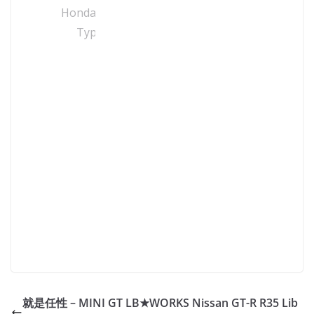
就是任性 – MINI GT LB★WORKS Nissan GT-R R35 Lib