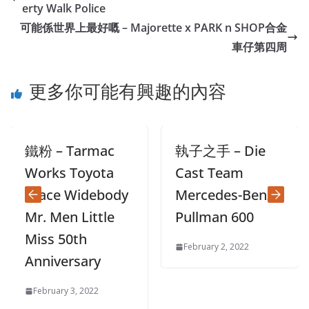
erty Walk Police
可能係世界上最好嘅 – Majorette x PARK n SHOP合金
車仔第四周
更多你可能有興趣的內容
鐵粉 – Tarmac
執子之手 – Die
Works Toyota
Cast Team
Hiace Widebody
Mercedes-Benz
Mr. Men Little
Pullman 600
Miss 50th
February 2, 2022
Anniversary
February 3, 2022