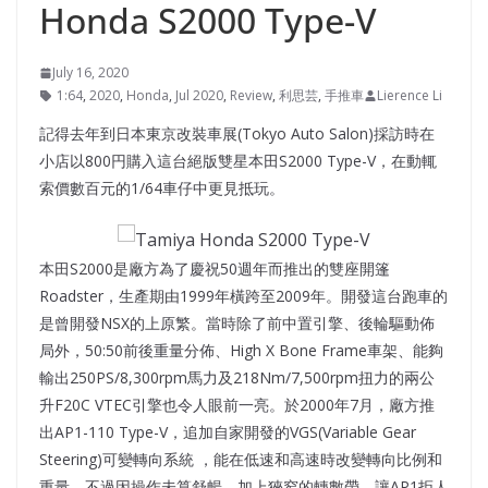
Honda S2000 Type-V
July 16, 2020
1:64
,
2020
,
Honda
,
Jul 2020
,
Review
,
利思芸
,
手推車
Lierence Li
記得去年到日本東京改裝車展(Tokyo Auto Salon)採訪時在
小店以800円購入這台絕版雙星本田S2000 Type-V，在動輒
索價數百元的1/64車仔中更見抵玩。
本田S2000是廠方為了慶祝50週年而推出的雙座開篷
Roadster，生產期由1999年橫跨至2009年。開發這台跑車的
是曾開發NSX的上原繁。當時除了前中置引擎、後輪驅動佈
局外，50:50前後重量分佈、High X Bone Frame車架、能夠
輸出250PS/8,300rpm馬力及218Nm/7,500rpm扭力的兩公
升F20C VTEC引擎也令人眼前一亮。於2000年7月，廠方推
出AP1-110 Type-V，追加自家開發的VGS(Variable Gear
Steering)可變轉向系統 ，能在低速和高速時改變轉向比例和
重量，不過因操作未算舒暢，加上狹窄的轉數帶，讓AP1拒人