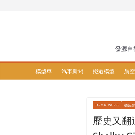
Skip
to
content
發源自
模型車
汽車新聞
鐵道模型
航空
TARMAC WORKS
模型品
歷史又翻過了