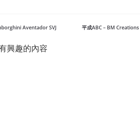
borghini Aventador SVJ
平成ABC – BM Creations 
有興趣的內容