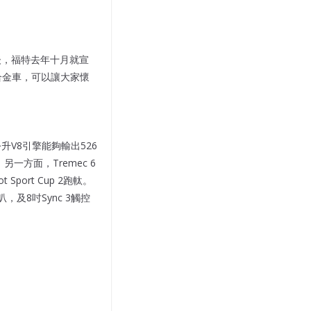
0出現後，福特去年十月就宣
:64合金車，可以讓大家懷
2公升V8引擎能夠輸出526
另一方面，Tremec 6
 Sport Cup 2跑軚。
，及8吋Sync 3觸控