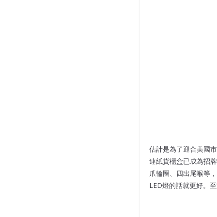
估計是為了迎合美國市場需要
連紙貨櫃盒已成為招牌。
爪輪圈、四出尾喉等，
LED燈的話就更好。至