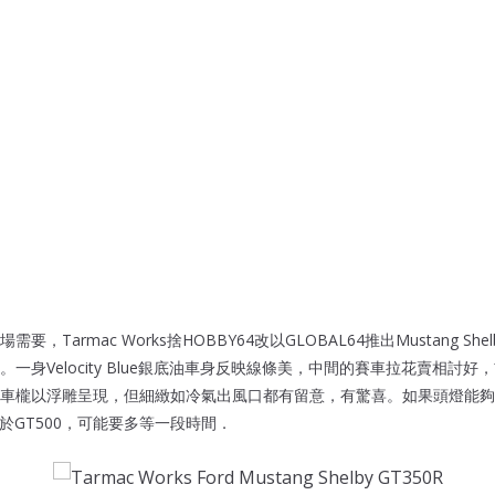
，Tarmac Works捨HOBBY64改以GLOBAL64推出Mustang Shel
一身Velocity Blue銀底油車身反映線條美，中間的賽車拉花賣相討
車櫳以浮雕呈現，但細緻如冷氣出風口都有留意，有驚喜。如果頭燈能夠
於GT500，可能要多等一段時間．