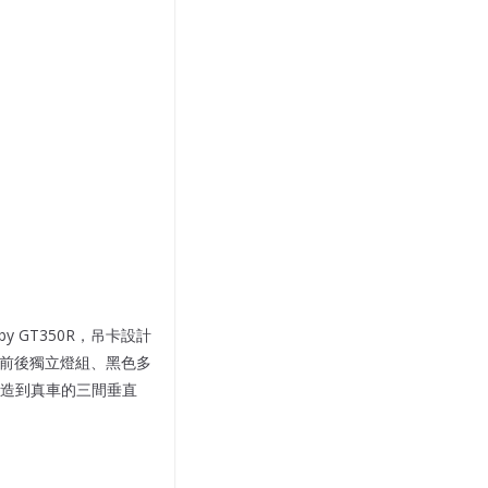
by GT350R，吊卡設計
好，前後獨立燈組、黑色多
造到真車的三間垂直