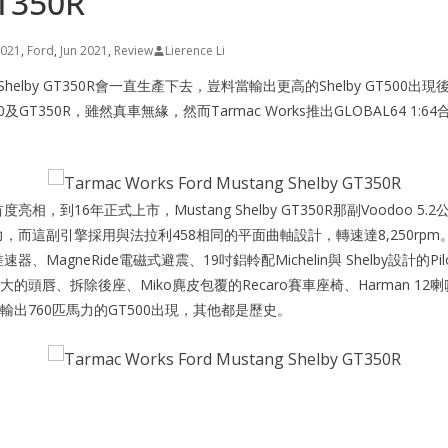
T350R
021
,
Ford
,
Jun 2021
,
Review
Lierence Li
ng Shelby GT350R會一直生產下去，豈料當輸出更高的Shelby GT50
350及GT350R，雖然真車無緣，然而Tarmac Works推出GLOBAL64 1
亮相，到16年正式上市，Mustang Shelby GT350R那副Voodoo 5.
扭力，而這副引擎採用與法拉利458相同的平面曲軸設計，轉速達8,250rpm。
器、MagneRide電磁式避震、19吋鋁軨配Michelin與 Shelby設計的Pilot
頭唇、拆除後座、Miko麂皮包覆的Recaro賽車座椅、Harman 12喇叭
出760匹馬力的GT500出現，其他都是歷史。