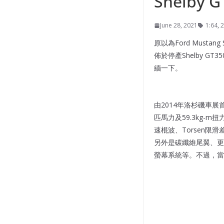
Shelby G
June 28, 2021
1:64
,
2
原以為Ford Musta
佈於停產Shelby GT
緬一下。
由2014年洛杉磯車展首度
匹馬力及59.3kg-m
速棍波、Torsen限滑差速
另外是碳纖維尾翼、更大的
螢幕系統等。不過，當輸