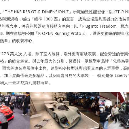
THE HKS R35 GT-R DIMENSION Z」示範極致性能想像：以 GT-R 
規格與新渦輪，喊出「瞄準 1300 匹」的宣言，成為全場最具震撼力的改裝作品
為基礎的概念車，將音箱與器材直接植入車內，以「Plug into Freedom」概
tsu 則在會場初公開「K-OPEN Running Proto 2」，透過更徹底的
熱血」的改裝核心。
 27.3 萬人次 入場。除了室內展覽，場外更有駕駛表演，配合旁邊的音
格」的綜合舞台。與去年最大的分別，莫過於一眾模型車品牌「化整為零」
rty Walk、雨宮等改裝商展位中出售。這變相令模型迷與想看真車的人群重疊
加上展商帶來更多精品，以及隨處可見的大紙袋——特別是像 Liberty W
場人士最終都買到滿載而歸。