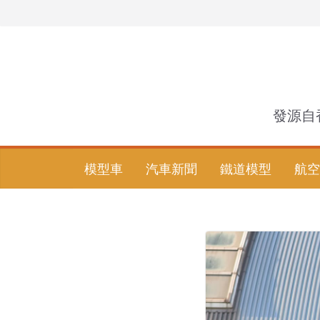
Skip
to
content
發源自
模型車
汽車新聞
鐵道模型
航空