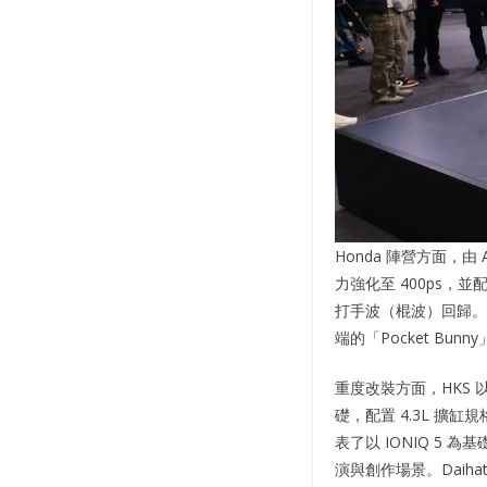
Honda 陣營方面，由 
力強化至 400ps，並配
打手波（棍波）回歸。風格改
端的「Pocket Bunn
重度改裝方面，HKS 以「
礎，配置 4.3L 擴缸
表了以 IONIQ 5 
演與創作場景。Daiha