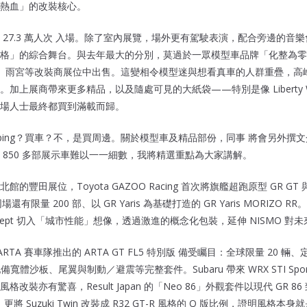
熱血」的改裝核心。
 27.3 萬人次 入場。除了室內展覽，場外更有駕駛表演，配合旁邊的音
格」的綜合舞台。與去年最大的分別，莫過於一眾模型車品牌「化整為零」
rty Walk、雨宮等改裝商展位中出售。這變相令模型迷與想看真車的人群重疊
加上展商帶來更多精品，以及隨處可見的大紙袋——特別是像 Liberty W
場人士最終都買到滿載而歸。
opping？買車？不，是買周邊。關於模型車及精品部份，同事 將會另外撰
 850 多部展示車難以一一細數，我將精選重點為大家講解。
豐田展位，Toyota GAZOO Racing 首次將旗艦超跑原型 GR GT 與
有限量 200 部、以 GR Yaris 為基礎打造的 GR Yaris MORIZO R
S Concept 切入「城市性能」想像，透過激進的概念化包裝，延伸 NISMO
ARTA 賽車隊推出的 ARTA GT FL5 特別版 備受矚目：全球限量 20 輛、定
備寬體沙板、尾翼與制動／避震等完整套件。Subaru 帶來 WRX STI Sport
裝亦有驚喜，Result Japan 的「Neo 86」外觀套件以現代 GR 86
y」更將 Suzuki Twin 改裝成 R32 GT-R 風格的 Q 版比例，證明風格