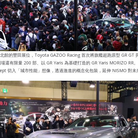
豐田展位，Toyota GAZOO Racing 首次將旗艦超跑原型 GR GT 與
有限量 200 部、以 GR Yaris 為基礎打造的 GR Yaris MORIZO R
S Concept 切入「城市性能」想像，透過激進的概念化包裝，延伸 NISMO