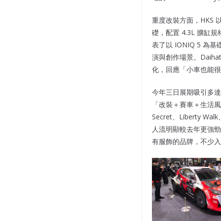
重度改裝方面，HKS 以「
礎，配置 4.3L 擴缸
表了以 IONIQ 5 
演與創作場景。Daiha
化，回應「小車也能很
今年三日展期吸引多達
「改裝＋賽車＋生活風
Secret、Libe
人流明顯較去年更強勁。
有服飾的品牌，不少入