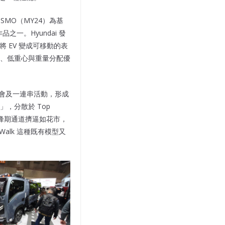
NISMO（MY24）為基
之一。Hyundai 發
念將 EV 變成可移動的表
輕量化、低重心與重量分配優
樂會及一連串活動，形成
，分散於 Top
，高峰期通道擠逼如花市，
alk 這種既有模型又