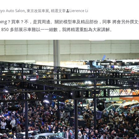
yo Auto Salon
,
東京改裝車展
,
精選文章
Lierence Li
opping？買車？不，是買周邊。關於模型車及精品部份，同事 將會另外撰
 850 多部展示車難以一一細數，我將精選重點為大家講解。