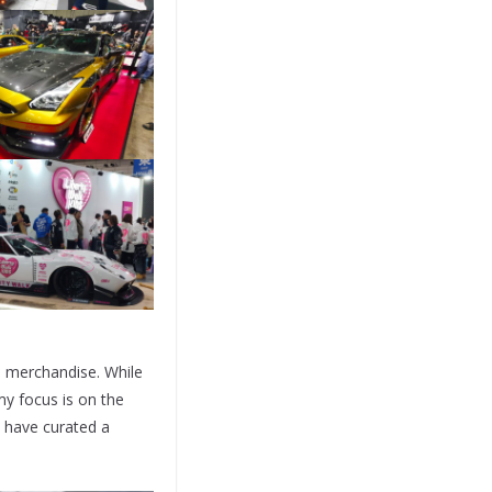
e merchandise. While
my focus is on the
I have curated a