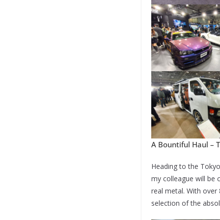
A Bountiful Haul –
Heading to the Tokyo 
my colleague will be 
real metal. With over 
selection of the absol