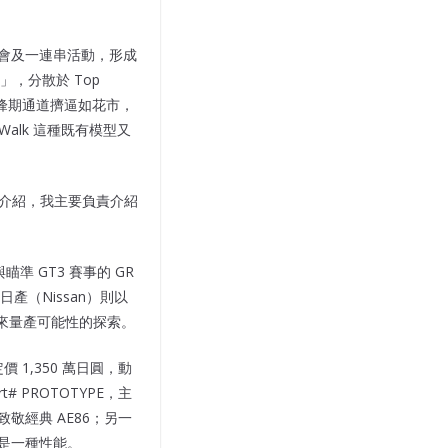
樂會及一連串活動，形成
，分散於 Top
，高峰期通道擠逼如花市，
alk 這種既有模型又
文介紹，我主要負責介紹
瞄準 GT3 賽事的 GR
R。日產（Nissan）則以
 對未來量產可能性的探索。
價 1,350 萬日圓，動
# PROTOTYPE，主
 致敬經典 AE86；另一
本身就是一種性能。