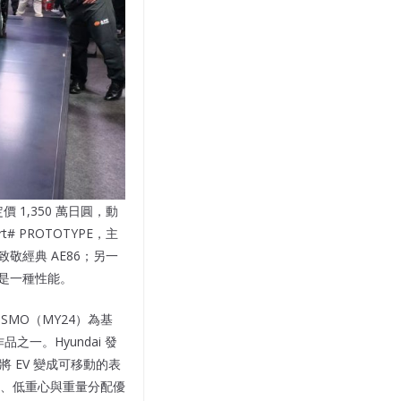
價 1,350 萬日圓，動
# PROTOTYPE，主
 致敬經典 AE86；另一
本身就是一種性能。
NISMO（MY24）為基
之一。Hyundai 發
念將 EV 變成可移動的表
輕量化、低重心與重量分配優