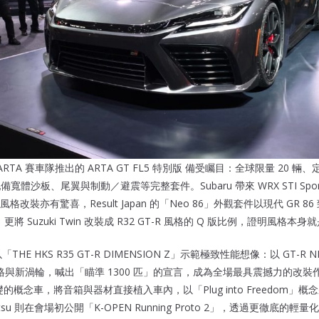
ARTA 賽車隊推出的 ARTA GT FL5 特別版 備受矚目：全球限量 20 輛、定
備寬體沙板、尾翼與制動／避震等完整套件。Subaru 帶來 WRX STI Sport
裝亦有驚喜，Result Japan 的「Neo 86」外觀套件以現代 GR 86
y」更將 Suzuki Twin 改裝成 R32 GT-R 風格的 Q 版比例，證明風格
THE HKS R35 GT-R DIMENSION Z」示範極致性能想像：以 GT-R 
規格與新渦輪，喊出「瞄準 1300 匹」的宣言，成為全場最具震撼力的改裝作品
為基礎的概念車，將音箱與器材直接植入車內，以「Plug into Freedom」概
tsu 則在會場初公開「K-OPEN Running Proto 2」，透過更徹底的