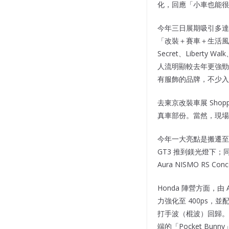
化，回應「小車也能很
今年三日展期吸引多達
「改裝＋賽車＋生活風
Secret、Libe
人流明顯較去年更強勁。
有服飾的品牌，不少入
去東京改裝車展 Sh
真車部份。當然，現場
今年一大亮點是搬遷至北館的
GT3 推到鎂光燈下；同場還
Aura NISMO R
Honda 陣營方面，由 
力強化至 400ps，並配
打手波（棍波）回歸。風格改
端的「Pocket Bunn