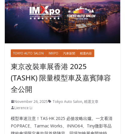
TOKYO AUTO SALON
IMXPO
汽車新聞
精選內容
東京改裝車展香港 2025
(TASHK) 限量模型車及嘉賓陣容
全公開
November 26, 2025
Tokyo Auto Salon
,
精選文章
Lierence Li
模型車迷注意！TAS·HK 2025 必搶攻略出爐。一文看清
POPRACE、Tarmac Works、INNO64、Tiny微影等品
牌的會場限定車款與首發陣容。同場加映展會開放時