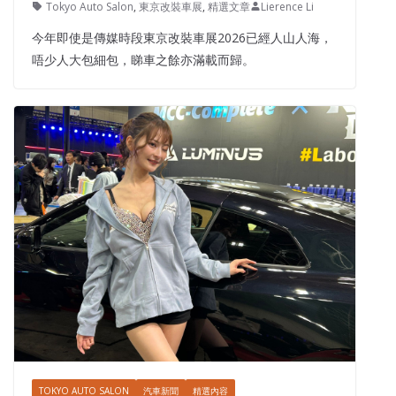
Tokyo Auto Salon
,
東京改裝車展
,
精選文章
Lierence Li
今年即使是傳媒時段東京改裝車展2026已經人山人海，
唔少人大包細包，睇車之餘亦滿載而歸。
TOKYO AUTO SALON
汽車新聞
精選內容