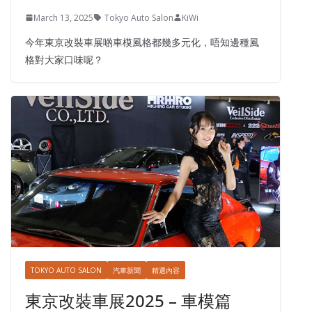
March 13, 2025
Tokyo Auto Salon
KiWi
今年東京改裝車展啲車模風格都幾多元化，唔知邊種風
格對大家口味呢？
TOKYO AUTO SALON
汽車新聞
精選內容
東京改裝車展2025 – 車模篇