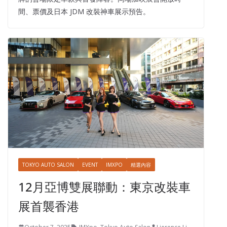
間、票價及日本 JDM 改裝神車展示預告。
TOKYO AUTO SALON
EVENT
IMXPO
精選內容
12月亞博雙展聯動：東京改裝車
展首襲香港