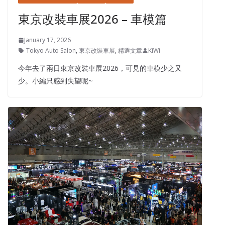
東京改裝車展2026 – 車模篇
January 17, 2026
Tokyo Auto Salon
,
東京改裝車展
,
精選文章
KiWi
今年去了兩日東京改裝車展2026，可見的車模少之又
少。小編只感到失望呢~