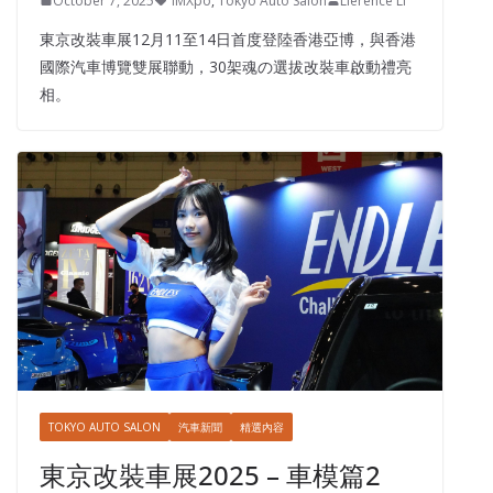
October 7, 2025
IMXpo
,
Tokyo Auto Salon
Lierence Li
東京改裝車展12月11至14日首度登陸香港亞博，與香港
國際汽車博覽雙展聯動，30架魂の選拔改裝車啟動禮亮
相。
TOKYO AUTO SALON
汽車新聞
精選內容
東京改裝車展2025 – 車模篇2