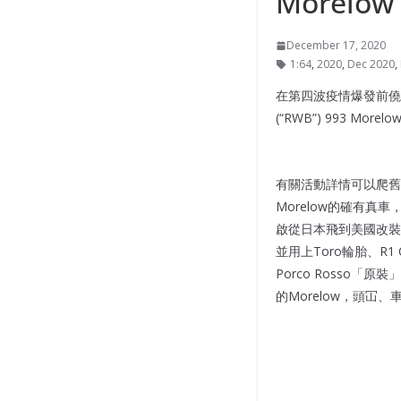
Morelow
December 17, 2020
1:64
,
2020
,
Dec 2020
,
在第四波疫情爆發前僥
(“RWB”) 993 
有關活動詳情可以爬舊文
Morelow的確有真
啟從日本飛到美國改裝兩部保時捷
並用上Toro輪胎、R1 C
Porco Ross
的Morelow，頭冚、