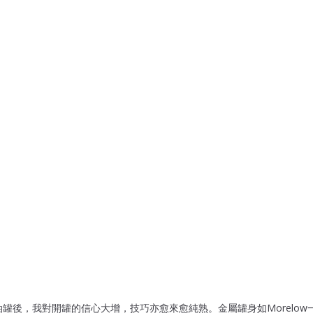
ol油罐後，我對開罐的信心大增，技巧亦愈來愈純熟。金屬罐身如Morelo