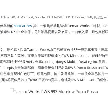
HKTOYCAR
,
MiniCar Fest
,
Porsche
,
RAUH-Welf BEGRIFF
,
Review
,
RWB
,
利思芸
,
手
倖舉辦的
MiniCar Fes
t其中一個焦點就是這罐Tarmac Works「特製」RAUH-
Morelow油罐連1/64合金車仔，另外贈品貨櫃以及徽章，一口氣入晒，銀包真係唔慌
，最初真的以為Tarmac Works為了活動而自行FF一部新車出來「搵
車，不過不是在亞洲，而來在美國明尼蘇達的RWB Minnesota，16年時他
993及964，全車coating由Joey’s Mobile Detailing Inc.負責
oncepts負責煞車部份，兩車最後分別易名為RWB Porco Rosso and RWB 
o「原裝」紅色車身配以白色頭冚、頭尾包圍、輪拱及尾翼等，一年後全車已搖身
車側拉花更似足以往的WRC三菱Evo賽車，也成為RWB Minnesota的穩