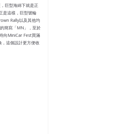
蓋，巨型海綿下就是正
來正是這樣，巨型號輪
n Rally以及其他均
的簡寫「MN」，至於
niCar Fest買滿
更換，這個設計更方便收