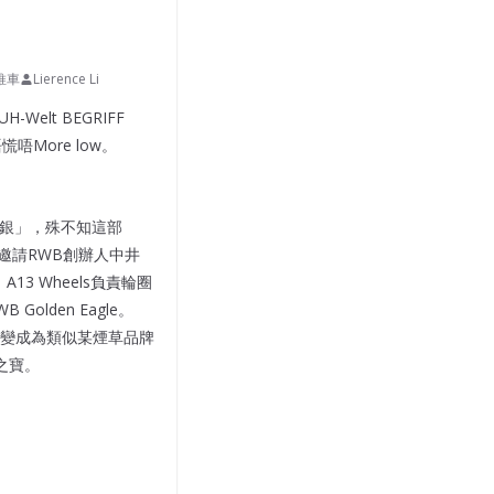
推車
Lierence Li
Welt BEGRIFF
唔More low。
真銀」，殊不知這部
們邀請RWB創辦人中井
， A13 Wheels負責輪圈
Golden Eagle。
一變成為類似某煙草品牌
會之寶。