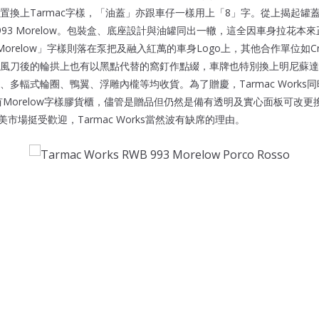
置換上Tarmac字樣，「油蓋」亦跟車仔一樣用上「8」字。從上揭起罐
993 Morelow。包裝盒、底座設計與油罐同出一轍，這全因車身拉花本
relow」字樣則落在泵把及融入紅萬的車身Logo上，其他合作單位如Crow
風刀後的輪拱上也有以黑點代替的窩釘作點綴，車牌也特別換上明尼蘇達
輻式輪圈、鴨翼、浮雕內櫳等均收貨。為了贈慶，Tarmac Works同時向Mi
樣有Morelow字樣膠貨櫃，儘管是贈品但仍然是備有透明及實心面板可改
市場挺受歡迎，Tarmac Works當然波有缺席的理由。