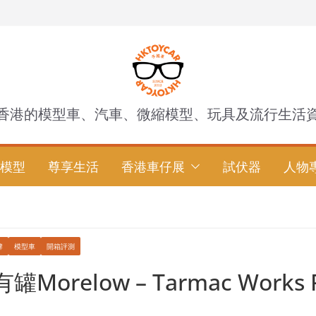
香港的模型車、汽車、微縮模型、玩具及流行生活
模型
尊享生活
香港車仔展
試伏器
人物
牌
模型車
開箱評測
orelow – Tarmac Works 