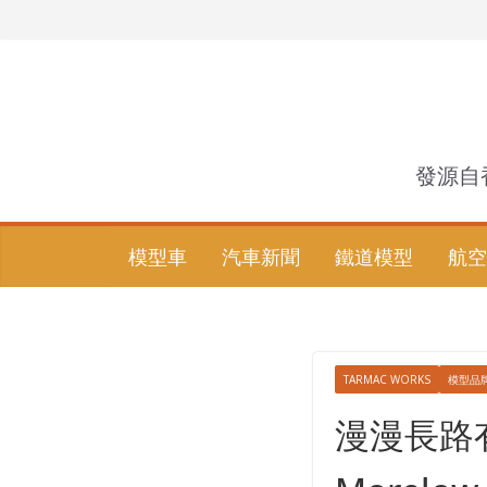
Skip
to
content
發源自
模型車
汽車新聞
鐵道模型
航空
TARMAC WORKS
模型品
漫漫長路有罐M