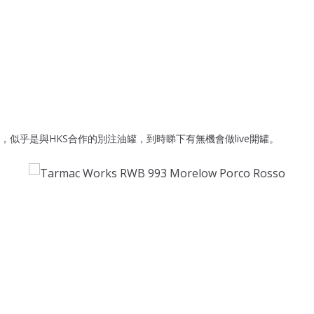
，似乎是與HKS合作的別注油罐，到時睇下有無機會做live開罐。