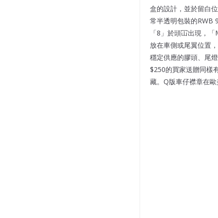
盒的設計，並於留白位
常半透明包裝的RWB 
「8」於頭冚出現，「Mo
放在車側或尾翼位置，
穩定供應的膠頭、尾燈、多
$250的買家送贈同
藏。Q版車仔襟章在歐美