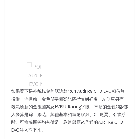
如果閣下是外貌協會的話這款1:64 Audi R8 GT3 EVO相信無
投訴，浮世繪、金色M字圖案配搭得恰到好處，左側車身有
殺氣騰騰的金龍圖案及EVISU Racing字眼，車頂的金色Q版佛
人像算是錦上添花。其他基本如頭尾膠燈、GT尾翼、引擎浮
雕、可推輪圈等均有做足，為這部原來普通的Audi R8 GT3
EVO注入不平凡。