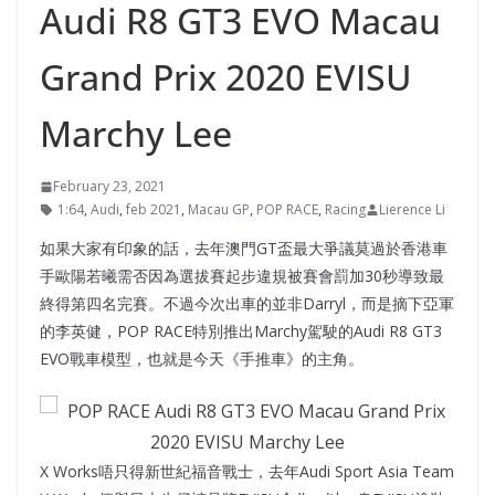
Audi R8 GT3 EVO Macau
Grand Prix 2020 EVISU
Marchy Lee
February 23, 2021
1:64
,
Audi
,
feb 2021
,
Macau GP
,
POP RACE
,
Racing
Lierence Li
如果大家有印象的話，去年澳門GT盃最大爭議莫過於香港車
手歐陽若曦需否因為選拔賽起步違規被賽會罰加30秒導致最
終得第四名完賽。不過今次出車的並非Darryl，而是摘下亞軍
的李英健，POP RACE特別推出Marchy駕駛的Audi R8 GT3
EVO戰車模型，也就是今天《手推車》的主角。
X Works唔只得新世紀福音戰士，去年Audi Sport Asia Team