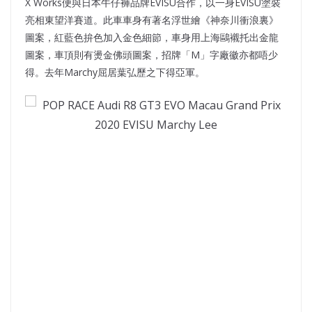
X Works便與日本牛仔褲品牌EVISU合作，以一身EVISU塗裝
亮相東望洋賽道。此車車身有著名浮世繪《神奈川衝浪裏》
圖案，紅藍色拚色加入金色細節，車身用上海鷗襯托出金龍
圖案，車頂則有燙金佛頭圖案，招牌「M」字廠徽亦都唔少
得。去年Marchy屈居葉弘歷之下得亞軍。