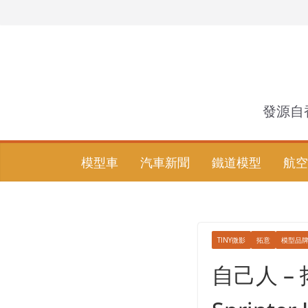
Skip
to
content
發源自
模型車
汽車新聞
鐵道模型
航空
TINY微影
拓意
模型品
自己人 – 拓