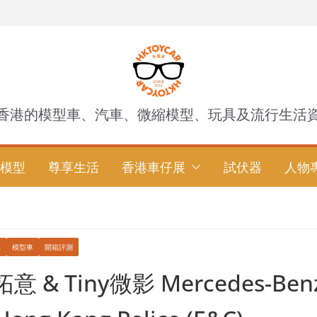
香港的模型車、汽車、微縮模型、玩具及流行生活
模型
尊享生活
香港車仔展
試伏器
人物
牌
模型車
開箱評測
意 & Tiny微影 Mercedes-Ben