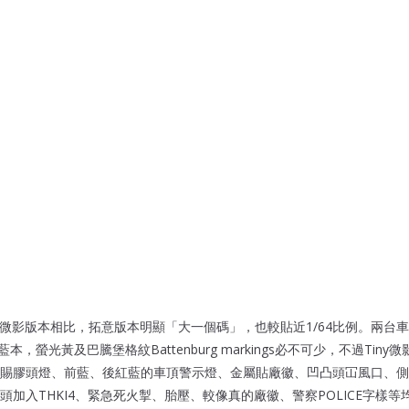
ny微影版本相比，拓意版本明顯「大一個碼」，也較貼近1/64比例。兩台
車為藍本，螢光黃及巴騰堡格紋Battenburg markings必不可少，不過Ti
賜膠頭燈、前藍、後紅藍的車頂警示燈、金屬貼廠徽、凹凸頭冚風口、側
加入THKI4、緊急死火掣、胎壓、較像真的廠徽、警察POLICE字樣等均