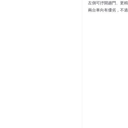
左側可抒開趟門、更精
兩台車向有優劣，不過