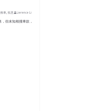
手推車
,
拓意
Lierence Li
台發售，但未知相撞車款，