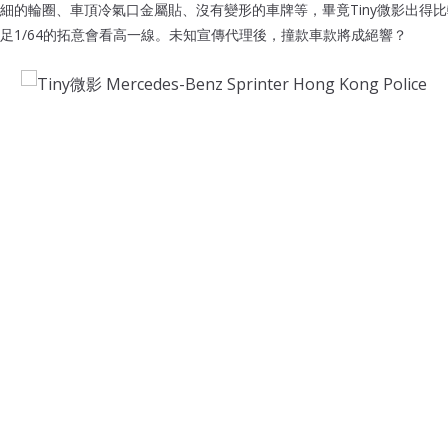
細的輪圈、車頂冷氣口金屬貼、沒有變形的車牌等，畢竟Tiny微影出得
足1/64的拓意會看高一線。未知宣傳代理後，撞款車款將成絕響？