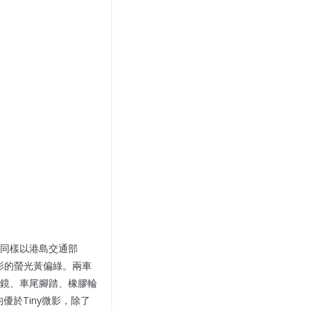
車同樣以港島交通部
ny微影的螢光黃偏綠。兩車
鏡、車尾腳踏、橡膠輪
優於Tiny微影，除了