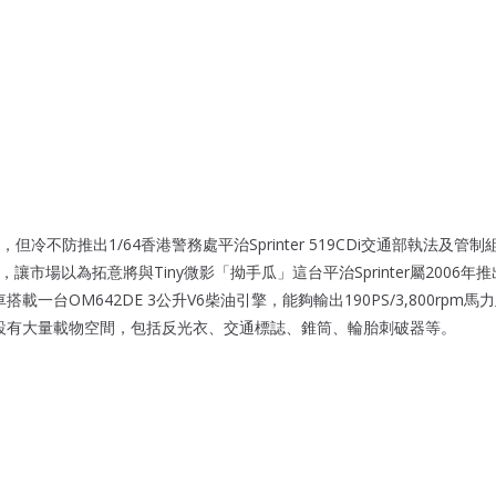
不防推出1/64香港警務處平治Sprinter 519CDi交通部執法及管制組 (En
)及巡航車，讓市場以為拓意將與Tiny微影「拗手瓜」這台平治Sprinter屬200
搭載一台OM642DE 3公升V6柴油引擎，能夠輸出190PS/3,800rpm馬力及4
。此車設有大量載物空間，包括反光衣、交通標誌、錐筒、輪胎刺破器等。