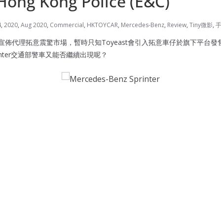
 Hong Kong Police (E&C)
4
,
2020
,
Aug 2020
,
Commercial
,
HKTOYCAR
,
Mercedes-Benz
,
Review
,
Tiny微影
,
east宣佈代理拓意震驚市場，暫時只知Toyeast會引入拓意車仔於旗下平
inter交通部警車又能否繼續出現呢？