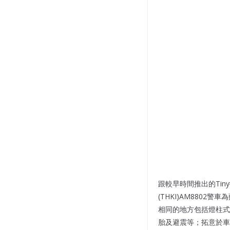
跟較早時間推出的Ti
(THKI)AM8802警
相同的地方包括燈柱式
胎及避震等；拓意於車頭