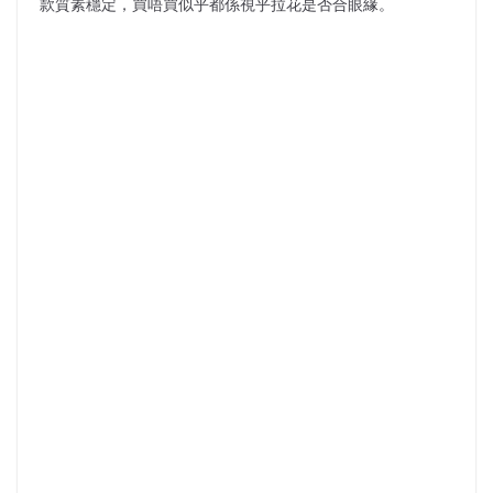
款質素穩定，買唔買似乎都係視乎拉花是否合眼緣。