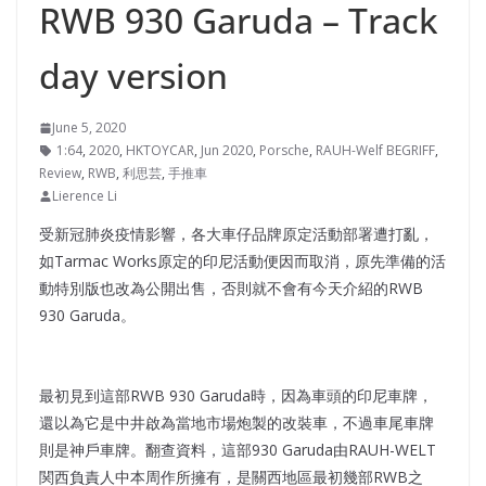
RWB 930 Garuda – Track
day version
June 5, 2020
1:64
,
2020
,
HKTOYCAR
,
Jun 2020
,
Porsche
,
RAUH-Welf BEGRIFF
,
Review
,
RWB
,
利思芸
,
手推車
Lierence Li
受新冠肺炎疫情影響，各大車仔品牌原定活動部署遭打亂，
如Tarmac Works原定的印尼活動便因而取消，原先準備的活
動特別版也改為公開出售，否則就不會有今天介紹的RWB
930 Garuda。
最初見到這部RWB 930 Garuda時，因為車頭的印尼車牌，
還以為它是中井啟為當地市場炮製的改裝車，不過車尾車牌
則是神戶車牌。翻查資料，這部930 Garuda由RAUH-WELT
関西負責人中本周作所擁有，是關西地區最初幾部RWB之