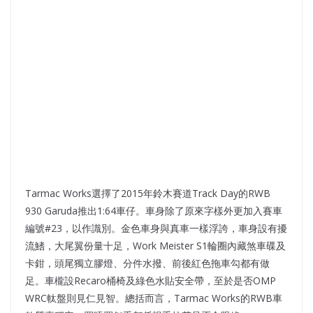
Tarmac Works選擇了2015年鈴木賽道Track Day的RWB
930 Garuda推出1:64車仔。車身除了原來字樣外更加入賽車
編號#23，以作識別。金色車身與真車一樣浮誇，車身設有擾
流鰭，大尾翼份量十足，Work Meister S1輪圈內藏煞車碟及
卡鉗，頭尾獨立膠燈、分件水撥、前後紅色拖車勾都有做
足。車櫳設Recaro桶椅及綠色水貼安全帶，至於是否OMP
WRC軚盤則見仁見智。總括而言，Tarmac Works的RWB車