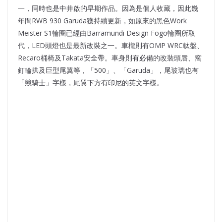
一，同時也是中井啟的早期作品。因為是個人收藏，因此幾
年間RWB 930 Garuda獲持續更新，如原來的黑色Work
Meister S1輪圈已經由Barramundi Design Fogo輪圈所取
代，LED頭燈也是最新改裝之一。車櫳則有OMP WRC軚盤、
Recaro桶椅及Takata安全帶。車身則有必備的改裝頭唇、窩
釘輪拱及巨型尾翼等，「500」、「Garuda」，尾玻璃也有
「競騎士」字樣，尾翼下方有印尼的英文字樣。