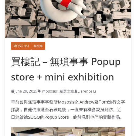
MOSOSISI
模型車
買樓記 – 無瑣事事 Popup
store + mini exhibition
June 29, 2025
mososisi
,
精選文章
Lierence Li
早前曾與無瑣事事事務所Mososisi的Andrew及Tom進行文字
採訪，自他們搬遷至石硤尾後，一直未有機會親身到訪。近
日於啟德SOGO的Popup Store，終於見到他們的實體作品。