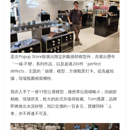
是次Popup Store除展出限定的勵德邨模型外，亦展出歷年
「一城‧不變」系列作品，以及超過200件「perfect
defects」主題的「崩壞」模型，方便觀眾打卡。從高處拍
攝，現場氛圍相當獨特。
我亦入手了一座Y3型公屋模型，雖然單位面積略小，但細節
精緻。現場所見，較大的款式亦值得收藏。Tom透露，品牌
即將推出水泥杯墊，預計定價約一百多元，買樓同時「上
車」亦不再遙不可及。