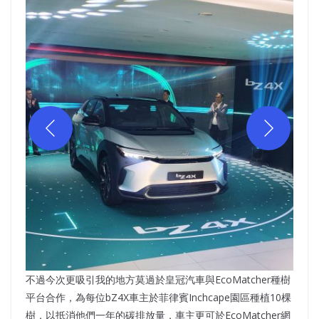
不過今次更吸引我的地方莫過於皇冠汽車與EcoMatcher種樹
平台合作，為每位bZ4X車主於菲律賓Inchcape園區種植10棵
樹，以抵消他們一年的碳排放量，車主更可於EcoMatcher網