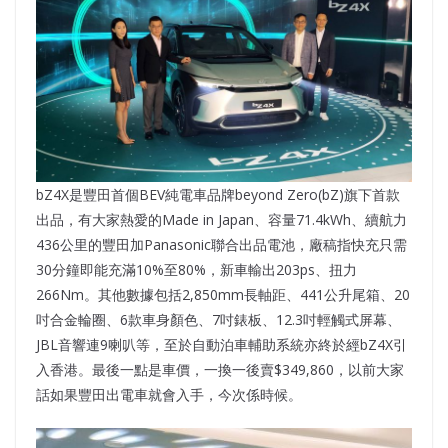
bZ4X是豐田首個BEV純電車品牌beyond Zero(bZ)旗下首款
出品，有大家熱愛的Made in Japan、容量71.4kWh、續航力
436公里的豐田加Panasonic聯合出品電池，廠稿指快充只需
30分鐘即能充滿10%至80%，新車輸出203ps、扭力
266Nm。其他數據包括2,850mm長軸距、441公升尾箱、20
吋合金輪圈、6款車身顏色、7吋錶板、12.3吋輕觸式屏幕、
JBL音響連9喇叭等，至於自動泊車輔助系統亦終於經bZ4X引
入香港。最後一點是車價，一換一後賣$349,860，以前大家
話如果豐田出電車就會入手，今次係時候。