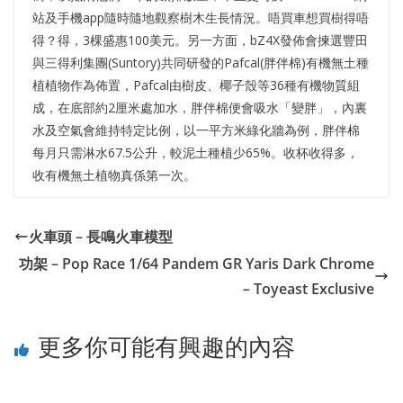
站及手機app隨時隨地觀察樹木生長情況。唔買車想買樹得唔
得？得，3棵盛惠100美元。另一方面，bZ4X發佈會揀選豐田
與三得利集團(Suntory)共同研發的Pafcal(胖伴棉)有機無土種
植植物作為佈置，Pafcal由樹皮、椰子殼等36種有機物質組
成，在底部約2厘米處加水，胖伴棉便會吸水「變胖」，內裏
水及空氣會維持特定比例，以一平方米綠化牆為例，胖伴棉
每月只需淋水67.5公升，較泥土種植少65%。收杯收得多，
收有機無土植物真係第一次。
火車頭 – 長鳴火車模型
功架 – Pop Race 1/64 Pandem GR Yaris Dark Chrome
– Toyeast Exclusive
更多你可能有興趣的內容