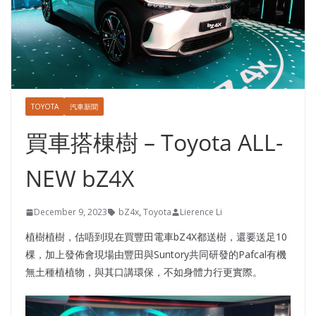
TOYOTA
汽車新聞
買車搭棟樹 – Toyota ALL-
NEW bZ4X
December 9, 2023
bZ4x
,
Toyota
Lierence Li
植樹植樹，估唔到現在買豐田電車bZ4X都送樹，還要送足10
棵，加上發佈會現場由豐田與Suntory共同研發的Pafcal有機
無土種植植物，與其口講環保，不如身體力行更實際。