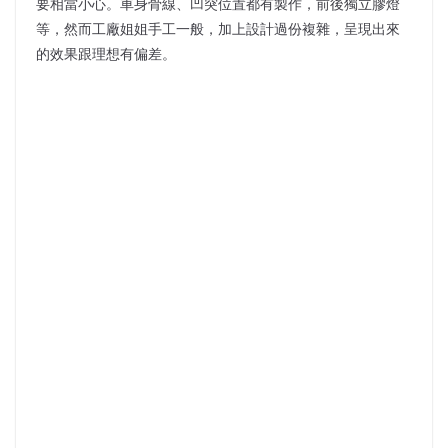
要相當小心。車身骨線、凹突位置都有製作，前後獨立膠燈
等，然而工廠姐姐手工一般，加上設計過份複雜，呈現出來
的效果跟理想有偏差。