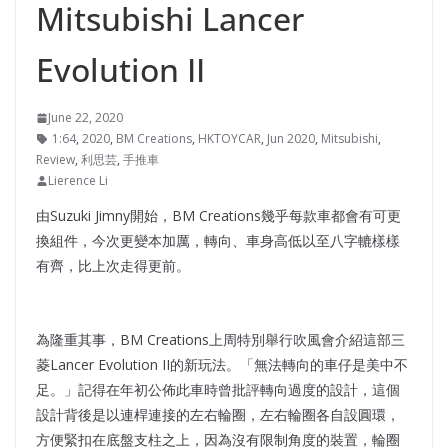
Mitsubishi Lancer
Evolution II
June 22, 2020
1:64
,
2020
,
BM Creations
,
HKTOYCAR
,
Jun 2020
,
Mitsubishi
,
Review
,
利思芸
,
手推車
Lierence Li
由Suzuki Jimny開始，BM Creations幾乎每款車都會有可更
換組件，今次更變本加厲，轉向、車身高低以至八字轆樣樣
有齊，比上次走得更前。
為隆重其事，BM Creations上周特別舉行吹風會介紹這部三
菱Lancer Evolution II的新玩法。「無法轉向的車仔是美中不
足。」記得在年初公佈此車時曾批評轉向過度的設計，這個
設計背後是以連桿連接的左右輪圈，左右輪圈各自設圓環，
方便緊扣在底盤支柱之上，因為沒有限制角度的裝置，輪圈