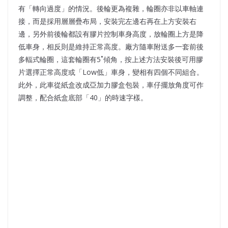
有「轉向過度」的情況。後輪更為複雜，輪圈亦非以車軸連
接，而是採用層層疊布局，安裝完左邊右再在上方安裝右
邊，另外前後輪都設有膠片控制車身高度，放輪圈上方是降
低車身，相反則是維持正常高度。廠方隨車附送多一套前後
多輻式輪圈，這套輪圈有5˚傾角，按上述方法安裝後可用膠
片選擇正常高度或「Low低」車身，變相有四個不同組合。
此外，此車從紙盒改成亞加力膠盒包裝，車仔擺放角度可作
調整，配合紙盒底部「40」的時速字樣。