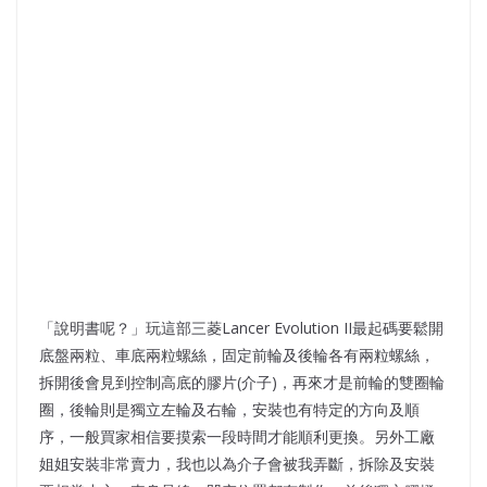
「說明書呢？」玩這部三菱Lancer Evolution II最起碼要鬆開
底盤兩粒、車底兩粒螺絲，固定前輪及後輪各有兩粒螺絲，
拆開後會見到控制高底的膠片(介子)，再來才是前輪的雙圈輪
圈，後輪則是獨立左輪及右輪，安裝也有特定的方向及順
序，一般買家相信要摸索一段時間才能順利更換。另外工廠
姐姐安裝非常賣力，我也以為介子會被我弄斷，拆除及安裝