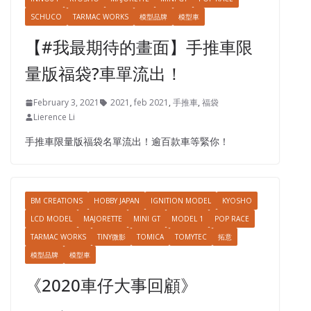
SCHUCO
TARMAC WORKS
模型品牌
模型車
【#我最期待的畫面】手推車限
量版福袋?車單流出！
February 3, 2021
2021
,
feb 2021
,
手推車
,
福袋
Lierence Li
手推車限量版福袋名單流出！逾百款車等緊你！
BM CREATIONS
HOBBY JAPAN
IGNITION MODEL
KYOSHO
LCD MODEL
MAJORETTE
MINI GT
MODEL 1
POP RACE
TARMAC WORKS
TINY微影
TOMICA
TOMYTEC
拓意
模型品牌
模型車
《2020車仔大事回顧》