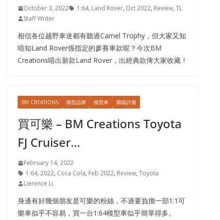
October 3, 2022
1:64
,
Land Rover
,
Oct 2022
,
Review
,
TL
Staff Writer
相信各位越野車迷都有聽過Camel Trophy，但大家又知
唔知Land Rover係指定的參賽車款呢？今次BM
Creations唔出新款Land Rover，出經典款俾大家收藏！
BM CREATIONS
模型品牌
模型車
開箱評測
買可樂 – BM Creations Toyota
FJ Cruiser…
February 14, 2022
1:64
,
2022
,
Coca Cola
,
Feb 2022
,
Review
,
Toyota
Lierence Li
身邊有好幾個朋友是可樂的粉絲，不過要負擔一部1:1可
樂車似乎不容易，買一台1:64模型車似乎簡單得多。