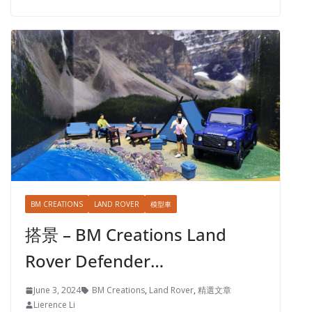
BM CREATIONS
LAND ROVER
模型車
搭景 – BM Creations Land
Rover Defender…
June 3, 2024
BM Creations
,
Land Rover
,
精選文章
Lierence Li