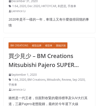
December 31, 2020
1:64
,
2020
,
Dec 2020
,
HKTOYCAR
,
利思芸
,
手推車
Lierence Li
2020年是不一樣的一年，車壇上又有什麼值得回憶的事
情
BM CREATIONS
模型品牌
模型車
開箱評測
買少見少 – BM Creations
Mitsubishi Pajero SUPER…
September 1, 2020
1:64
,
2020
,
BM Creations
,
Mitsubishi
,
Review
,
Sep 2020
,
手推車
Lierence Li
雖然是一代王者，但面對收緊的廢排標準及SUV大行其
道，三菱Pajero老態龍鍾，最終於今年退下火線