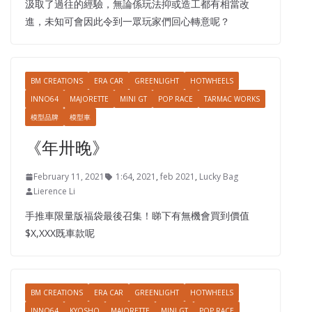
汲取了過往的經驗，無論係玩法抑或造工都有相當改
進，未知可會因此令到一眾玩家們回心轉意呢？
BM CREATIONS
ERA CAR
GREENLIGHT
HOTWHEELS
INNO64
MAJORETTE
MINI GT
POP RACE
TARMAC WORKS
模型品牌
模型車
《年卅晚》
February 11, 2021
1:64
,
2021
,
feb 2021
,
Lucky Bag
Lierence Li
手推車限量版福袋最後召集！睇下有無機會買到價值
$X,XXX既車款呢
BM CREATIONS
ERA CAR
GREENLIGHT
HOTWHEELS
INNO64
KYOSHO
MAJORETTE
MINI GT
POP RACE