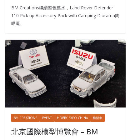
BM Creations繼續整色整水，Land Rover Defender
110 Pick up Accessory Pack with Camping Diorama夠
晒逼。
BM CREATIONS
EVENT
HOBBY EXPO CHINA
模型車
北京國際模型博覽會 – BM