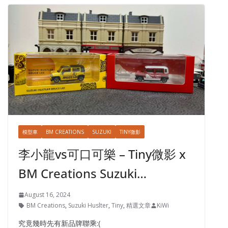
模型車
BM CREATIONS
SUZUKI
TINY微影
李小龍vs可口可樂 – Tiny微影 x
BM Creations Suzuki…
August 16, 2024
BM Creations
,
Suzuki Huslter
,
Tiny
,
精選文章
KiWi
究竟幾時先有新品牌聯乘:(