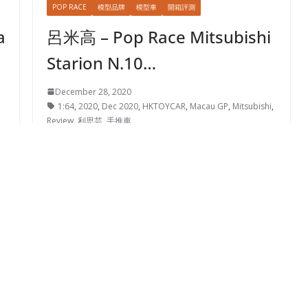
POP RACE
模型品牌
模型車
開箱評測
a
呂米高 – Pop Race Mitsubishi
Starion N.10…
December 28, 2020
1:64
,
2020
,
Dec 2020
,
HKTOYCAR
,
Macau GP
,
Mitsubishi
,
Review
,
利思芸
,
手推車
Lierence Li
菱
1985年澳門東望洋大賽本地車手呂米商勇奪季軍，
Pop Race特別為他推出1/64車仔似乎都合情合理
TARMAC WORKS
模型品牌
模型車
開箱評測
斬咗隻手佢 – Tarmac Works
…
Mitsubishi Lancer Evolution…