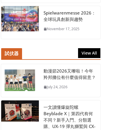
Spielwarenmesse 2026：
全球玩具創新與趨勢
November 17, 2025
試伏器
View All
動漫節2026又嚟啦！今年
羚邦攤位有什麼值得留意？
July 24, 2026
一文讀懂爆旋陀螺
Beyblade X｜第四代有何
不同？新手入門、分類選
購、UX-19 彈丸獅鷲與 CX-