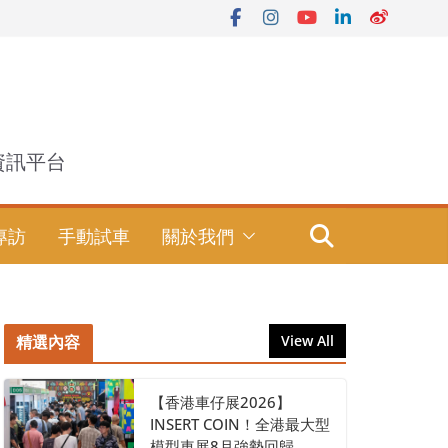
資訊平台
專訪
手動試車
關於我們
精選內容
View All
【香港車仔展2026】
INSERT COIN！全港最大型
模型車展8月強勢回歸