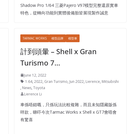
Shadow Pro 1/64 三菱Pajero V97模型完整還原實車
特色，從轉向功能到實體後備胎皆展現製作誠意
TARMAC WORKS
模型品牌
模型車
計到頭暈 – Shell x Gran
Turismo 7…
June 12, 2022
1:64
,
2022
,
Gran Turismo
,
Jun 2022
,
Lierence
,
Mitsubishi
,
News
,
Toyota
Lierence Li
車係唔錯嘅，只係玩法比較複雜，而且未知隱藏版係
咩款，睇吓今次Tarmac Works x Shell x GT7會唔會
有驚喜