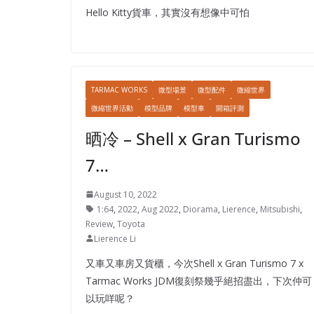
Hello Kitty貨車，其實沒有想像中可怕
TARMAC WORKS
微型場景
微型配件
微縮世界
微縮世界活動
模型品牌
模型車
開箱評測
晒冷 – Shell x Gran Turismo
7…
August 10, 2022
1:64
,
2022
,
Aug 2022
,
Diorama
,
Lierence
,
Mitsubishi
,
Review
,
Toyota
Lierence Li
又車又車房又貨櫃，今次Shell x Gran Turismo 7 x
Tarmac Works JDM復刻祭幾乎絕招盡出，下次仲可
以玩咩呢？