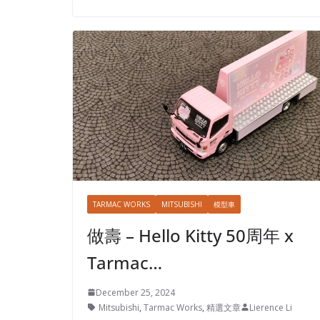
TARMAC WORKS
MITSUBISHI
模型車
做壽 – Hello Kitty 50周年 x
Tarmac…
December 25, 2024
Mitsubishi
,
Tarmac Works
,
精選文章
Lierence Li