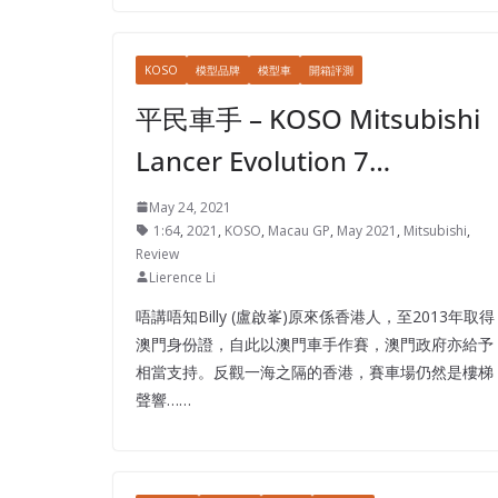
KOSO
模型品牌
模型車
開箱評測
平民車手 – KOSO Mitsubishi
Lancer Evolution 7…
May 24, 2021
1:64
,
2021
,
KOSO
,
Macau GP
,
May 2021
,
Mitsubishi
,
Review
Lierence Li
唔講唔知Billy (盧啟峯)原來係香港人，至2013年取得
澳門身份證，自此以澳門車手作賽，澳門政府亦給予
相當支持。反觀一海之隔的香港，賽車場仍然是樓梯
聲響……