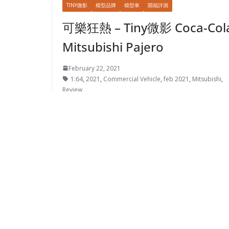
TINY微影
模型品牌
模型車
開箱評測
可樂狂熱 – Tiny微影 Coca-Col
Mitsubishi Pajero
February 22, 2021
1:64
,
2021
,
Commercial Vehicle
,
feb 2021
,
Mitsubishi
,
Review
Lierence Li
IP唔平，所以出得就要起勢出。今次Tiny微影相中三
Pajero，唔知下次又會係邊部車呢？
TARMAC WORKS
模型品牌
模型車
開箱評測
摧花 – Tarmac Works
Mitsubishi Lancer Evolution