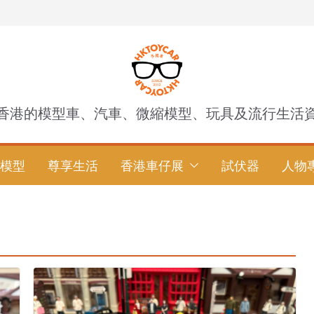
香港的模型車、汽車、微縮模型、玩具及流行生活
模型
尊享生活
香港車仔展
試伏器
人物