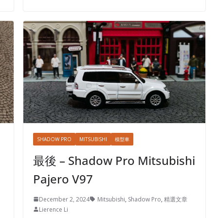
SHADOW PRO
MITSUBISHI
模型車
最後 – Shadow Pro Mitsubishi
Pajero V97
December 2, 2024
Mitsubishi
,
Shadow Pro
,
精選文章
Lierence Li