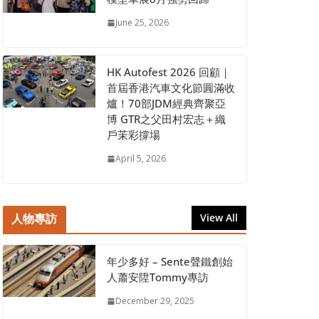
June 25, 2026
HK Autofest 2026 回顧｜
首屆香港汽車文化節圓滿收
爐！70部JDM經典齊聚亞
博 GTR之父田村宏志＋織
戶茉彩撐場
April 5, 2026
人物專訪
View All
年少多好 – Sente聲鐵創始
人蕭安陞Tommy專訪
December 29, 2025