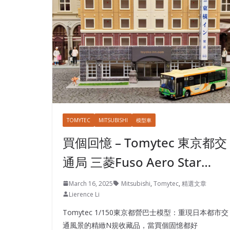
TOMYTEC
MITSUBISHI
模型車
買個回憶 – Tomytec 東京都交
通局 三菱Fuso Aero Star…
March 16, 2025
Mitsubishi
,
Tomytec
,
精選文章
Lierence Li
Tomytec 1/150東京都營巴士模型：重現日本都市交
通風景的精緻N規收藏品，當買個固憶都好