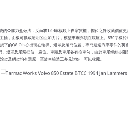
s一改傳統的亞膠力盒做法，反而將1:64車模現上自家貨櫃，慳位之餘收藏價值更
白色為主軸，面板可換成透明的亞加力片，模型車則亦鎖在底座上。850字樣
的Q8 Oils亦出現在輪拱、燈罩及尾門位置，專門運送汽車零件的英國Secu
頂、車門、燈罩及尾泵把佔一席位。車頭及車尾各有拖車勾，由於車尾螺絲亦
滾架及網架均有還原，至於車輪造工亦見討好，可以收藏。