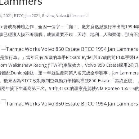
 Lammers
4
,
2021
,
BTCC
,
Jan 2021
,
Review
,
Volvo
Lierence Li
Estate會成為神壇之作，全因一個字：「癲！」廠方竟然派旅行車出戰1994年BTCC(B
nship)賽事已經讓人摸不著頭腦，成績還要不錯，天時、地利、人和齊備，那有
車。」當年只有26歲的車手Rickard Rydell與37歲的前F1車手暨Le 
m Walkinshaw Racing (“TWR”)車隊效力，Volvo 850 Estate
圈配Dunlop跑軚，第一年就生產商第八名完成全季賽事，Jan Lammer
一位。後來因為BTCC改制限制空氣動力學輔助導致850 Estate「壽終正寢」，
摘下生產商第三名。94年BTCC的贏家是駕駛Alfa Romeo 155 TS的Gabri