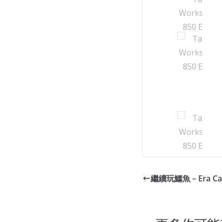
繼續玩鱷魚 – Era C