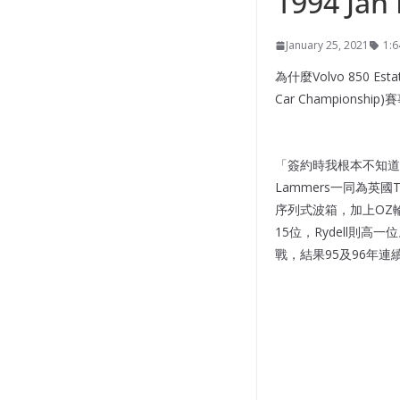
1994 Jan
January 25, 2021
1:6
為什麼Volvo 850 
Car Champio
「簽約時我根本不知道是旅行
Lammers一同為英國To
序列式波箱，加上OZ輪
15位，Rydell則高
戰，結果95及96年連續兩年