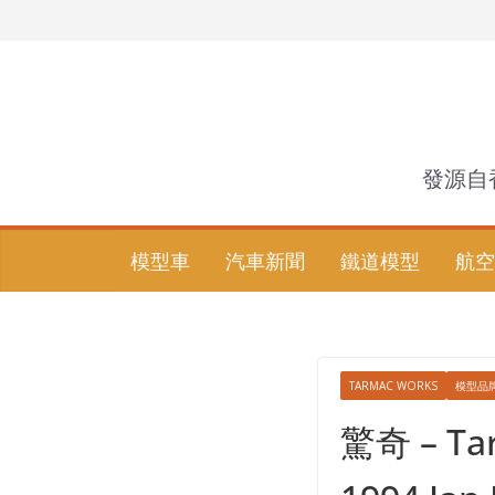
Skip
to
content
發源自
模型車
汽車新聞
鐵道模型
航空
TARMAC WORKS
模型品
驚奇 – Tar