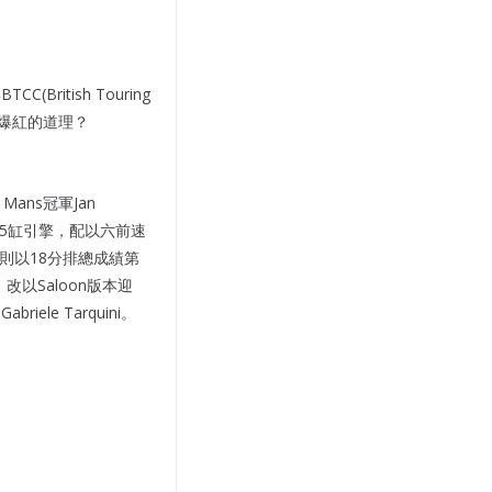
ritish Touring
不爆紅的道理？
Mans冠軍Jan
採用2公升5缸引擎，配以六前速
s則以18分排總成績第
改以Saloon版本迎
ele Tarquini。