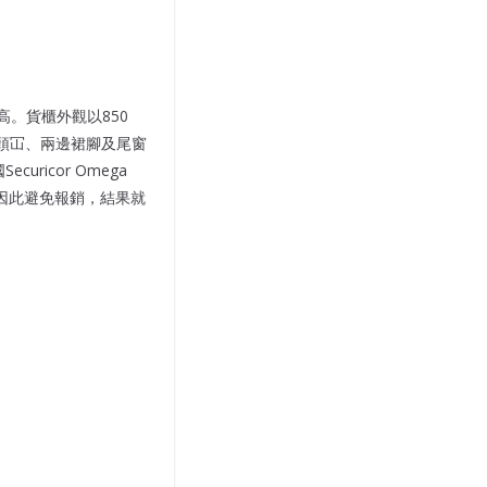
高。貨櫃外觀以850
於頭冚、兩邊裙腳及尾窗
ricor Omega
阻因此避免報銷，結果就