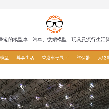
香港的模型車、汽車、微縮模型、玩具及流行生活
模型
尊享生活
香港車仔展
試伏器
人物