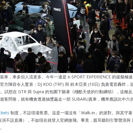
輛改裝車，車多但人流更多。今年一邊是 e-SPORT EXPERIENCE 的虛
陣容令人驚喜：DJ KOO (TRF) 與 鈴木亞美 (10日) 負責電音轟炸，
收割。試想在 GTR 與 Supra 的包圍下聽著《殘酷天使的行動綱領》，這
遊客問卷，就有機會透過抽獎贏走一部 SUBARU真車，機率應該比中六
ckets
制度，不設現場售票。這是一場沒有「Walk-in」的派對。與其守著 Auto
ve 表演不設直播），不如現在就登入官網搶飛。畢竟，親耳聽到引擎聲浪與 
。