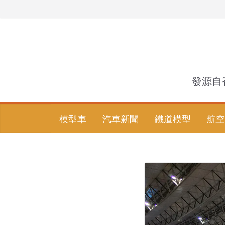
Skip
to
content
發源自
模型車
汽車新聞
鐵道模型
航空