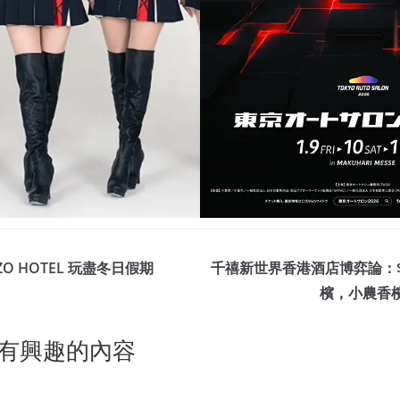
O HOTEL 玩盡冬日假期
千禧新世界香港酒店博弈論：$21
檳，小農香檳
有興趣的內容