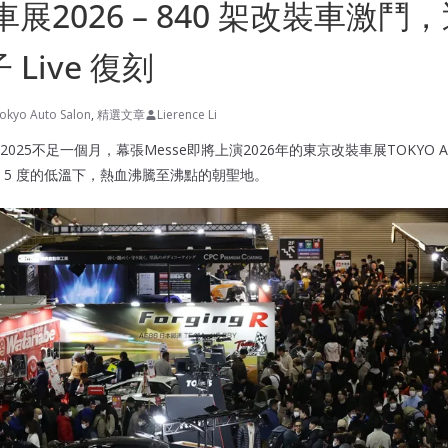
展2026 – 840 架改裝車激鬥
 Live 復刻
okyo Auto Salon
,
精選文章
Lierence Li
25不足一個月，幕張Messe即將上演2026年的東京改裝車展TOKYO AUTO 
 5 度的低溫下，熱血沸騰至沸點的朝聖地。