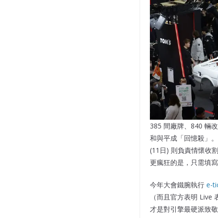
385 間廠牌、840 
和與平成「回憶殺」。官方
(11日) 則負責情懷
更瘋狂的是，只需填寫
今年大會鐵腕執行
e-ti
（而且官方表明 Li
才是對引擎最硬派致敬