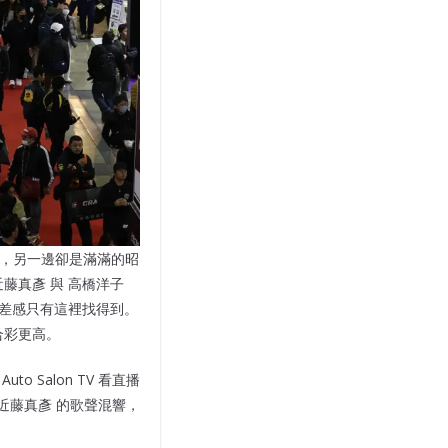
擬極速，另一邊卻是滿滿的昭
近藤真彥 與 高橋洋子
種反差感只有這裡找得到。
合彩更高。
 Salon TV 看直播
近藤真彥 的歌聲混響，