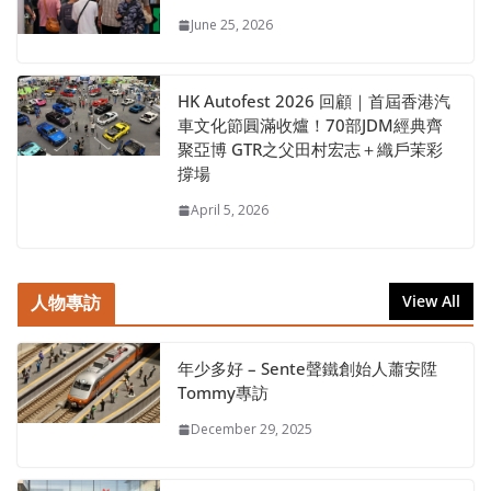
June 25, 2026
HK Autofest 2026 回顧｜首屆香港汽
車文化節圓滿收爐！70部JDM經典齊
聚亞博 GTR之父田村宏志＋織戶茉彩
撐場
April 5, 2026
人物專訪
View All
年少多好 – Sente聲鐵創始人蕭安陞
Tommy專訪
December 29, 2025