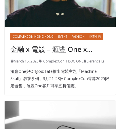
COMPLEXCON HONG KONG
EVENT
FASHION
尊享生活
金融 x 電競 – 滙豐 One x…
March 15, 2025
ComplexCon
,
HSBC ONE
Lierence Li
滙豐One與Offgod:Tate推出電競主題「Machine
Skull」聯乘系列，3月21-23日ComplexCon香港2025限
定發售，滙豐One客戶可享五折優惠。