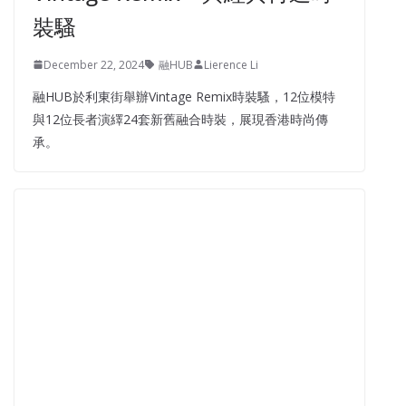
裝騷
December 22, 2024
融HUB
Lierence Li
融HUB於利東街舉辦Vintage Remix時裝騷，12位模特
與12位長者演繹24套新舊融合時裝，展現香港時尚傳
承。