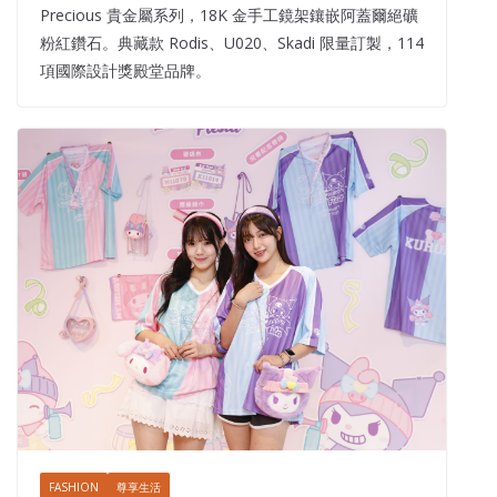
Precious 貴金屬系列，18K 金手工鏡架鑲嵌阿蓋爾絕礦
粉紅鑽石。典藏款 Rodis、U020、Skadi 限量訂製，114
項國際設計獎殿堂品牌。
FASHION
尊享生活