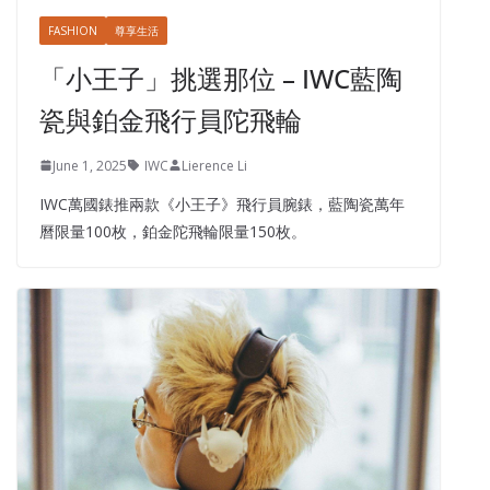
FASHION
尊享生活
「小王子」挑選那位 – IWC藍陶
瓷與鉑金飛行員陀飛輪
June 1, 2025
IWC
Lierence Li
IWC萬國錶推兩款《小王子》飛行員腕錶，藍陶瓷萬年
曆限量100枚，鉑金陀飛輪限量150枚。