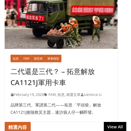
拓意
FAW
模型車
軍事模型
二代還是三代？ – 拓意解放
CA1121J軍用卡車
February 19, 2026
FAW
,
拓意
,
精選文章
Lierence Li
品牌第三代、軍譜第二代——拓意「平頭柴」解放
CA1121J搶險救災主題，連沙袋人仔一觸即發。
精選內容
View All