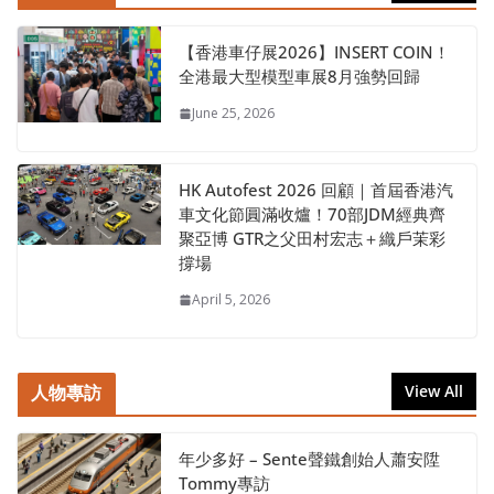
【香港車仔展2026】INSERT COIN！
全港最大型模型車展8月強勢回歸
June 25, 2026
HK Autofest 2026 回顧｜首屆香港汽
車文化節圓滿收爐！70部JDM經典齊
聚亞博 GTR之父田村宏志＋織戶茉彩
撐場
April 5, 2026
人物專訪
View All
年少多好 – Sente聲鐵創始人蕭安陞
Tommy專訪