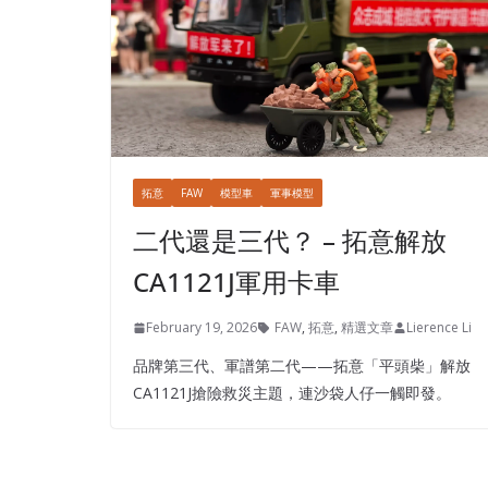
拓意
FAW
模型車
軍事模型
二代還是三代？ – 拓意解放
CA1121J軍用卡車
February 19, 2026
FAW
,
拓意
,
精選文章
Lierence Li
品牌第三代、軍譜第二代——拓意「平頭柴」解放
CA1121J搶險救災主題，連沙袋人仔一觸即發。