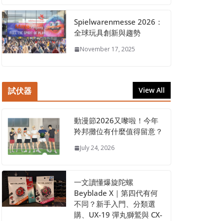
Spielwarenmesse 2026：
全球玩具創新與趨勢
November 17, 2025
試伏器
View All
動漫節2026又嚟啦！今年
羚邦攤位有什麼值得留意？
July 24, 2026
一文讀懂爆旋陀螺
Beyblade X｜第四代有何
不同？新手入門、分類選
購、UX-19 彈丸獅鷲與 CX-