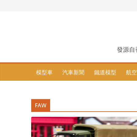
Skip
to
content
發源自
模型車
汽車新聞
鐵道模型
航空
FAW