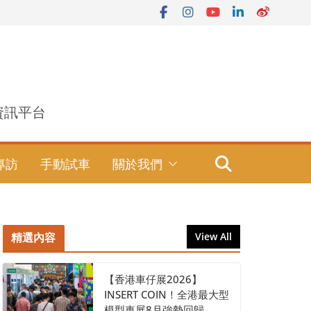
資訊平台
專訪
手動試車
關於我們
精選內容
View All
【香港車仔展2026】
INSERT COIN！全港最大型
模型車展8月強勢回歸