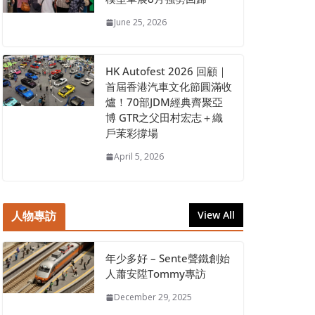
June 25, 2026
HK Autofest 2026 回顧｜
首屆香港汽車文化節圓滿收
爐！70部JDM經典齊聚亞
博 GTR之父田村宏志＋織
戶茉彩撐場
April 5, 2026
人物專訪
View All
年少多好 – Sente聲鐵創始
人蕭安陞Tommy專訪
December 29, 2025