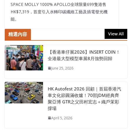
SPACE MOLLY 1000% APOLLO全球限量699隻港售
HK$7,319，首度引入水轉印碳纖維工藝及插電發光機
能。
精選內容
View All
【香港車仔展2026】INSERT COIN！
全港最大型模型車展8月強勢回歸
June 25, 2026
HK Autofest 2026 回顧｜首屆香港汽
車文化節圓滿收爐！70部JDM經典齊
聚亞博 GTR之父田村宏志＋織戶茉彩
撐場
April 5, 2026