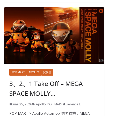
POP MART
APOLLO
試伏器
3、2、1 Take Off – MEGA
SPACE MOLLY…
June 25, 2026
Apollo
,
POP MART
Lierence Li
POP MART × Apollo Automobil跨界聯乘，MEGA