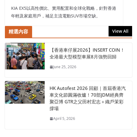
KIA EX5以高性價比、實用配置和全球化戰略，針對香港
年輕及家庭用戶，補足主流電動SUV市場空缺。
精選內容
View All
【香港車仔展2026】INSERT COIN！
全港最大型模型車展8月強勢回歸
June 25, 2026
HK Autofest 2026 回顧｜首屆香港汽
車文化節圓滿收爐！70部JDM經典齊
聚亞博 GTR之父田村宏志＋織戶茉彩
撐場
April 5, 2026