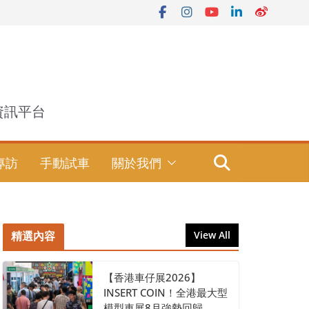
資訊平台
專訪
手動試車
關於我們
精選內容
View All
【香港車仔展2026】
INSERT COIN！全港最大型
模型車展8月強勢回歸