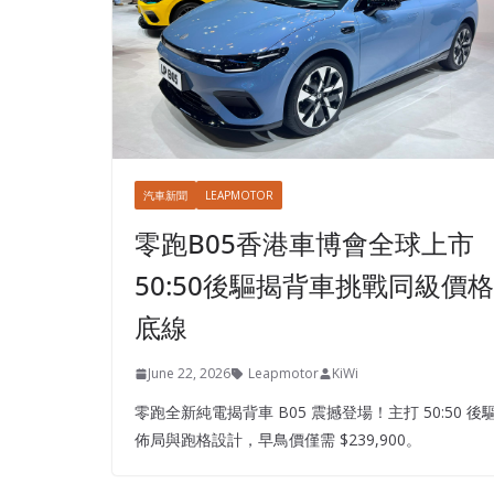
汽車新聞
LEAPMOTOR
零跑B05香港車博會全球上市
50:50後驅揭背車挑戰同級價格
底線
June 22, 2026
Leapmotor
KiWi
零跑全新純電揭背車 B05 震撼登場！主打 50:50 後
佈局與跑格設計，早鳥價僅需 $239,900。