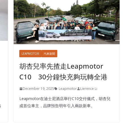
LEAPMOTOR
汽車新聞
胡杏兒率先揸走Leapmotor
C10 30分鐘快充夠玩轉全港
December 19, 2025
Leapmotor
Lierence Li
Leapmotor在迪士尼酒店舉行C10交付儀式，胡杏兒
成首位車主，品牌預告明年引入兩款新車。
驅