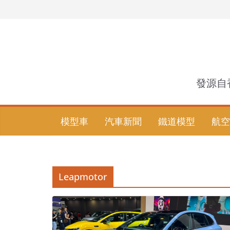
Skip
to
content
發源自
模型車
汽車新聞
鐵道模型
航空
Leapmotor