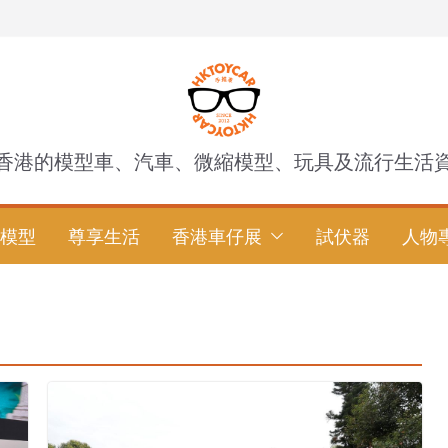
香港的模型車、汽車、微縮模型、玩具及流行生活
模型
尊享生活
香港車仔展
試伏器
人物