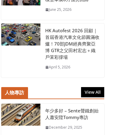
June 25, 2026
HK Autofest 2026 回顧｜
首屆香港汽車文化節圓滿收
爐！70部JDM經典齊聚亞
博 GTR之父田村宏志＋織
戶茉彩撐場
April 5, 2026
人物專訪
View All
年少多好 – Sente聲鐵創始
人蕭安陞Tommy專訪
December 29, 2025