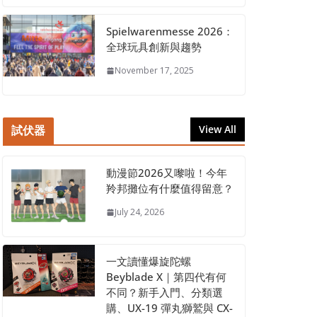
Spielwarenmesse 2026：
全球玩具創新與趨勢
November 17, 2025
試伏器
View All
動漫節2026又嚟啦！今年
羚邦攤位有什麼值得留意？
July 24, 2026
一文讀懂爆旋陀螺
Beyblade X｜第四代有何
不同？新手入門、分類選
購、UX-19 彈丸獅鷲與 CX-