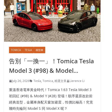
TOMICA
TESLA
模型車
告別「一換一」！Tomica Tesla
Model 3 (#98) & Model…
July 26, 2026
Tesla
,
Tomica
,
精選文章
Lierence Li
重溫香港電車黃金時代！Tomica 1:63 Tesla Model 3
初回紅 (#98) & Model Y (#28) 登場！順序還原改款前
經典造型，金屬車身配天窗加避震，性價比極高！究竟
幾時先輪到 Model S 同 Model X 呢？