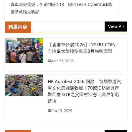
真車係好震撼，但縮到落1:18，呢部Tesla Cybertruck嘅
優勢就唔太明顯
精選內容
View All
【香港車仔展2026】INSERT COIN！
全港最大型模型車展8月強勢回歸
June 25, 2026
HK Autofest 2026 回顧｜首屆香港汽
車文化節圓滿收爐！70部JDM經典齊
聚亞博 GTR之父田村宏志＋織戶茉彩
撐場
April 5, 2026