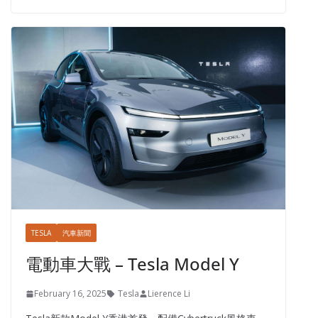
TESLA
汽車新聞
電動車大戰 – Tesla Model Y
February 16, 2025
Tesla
Lierence Li