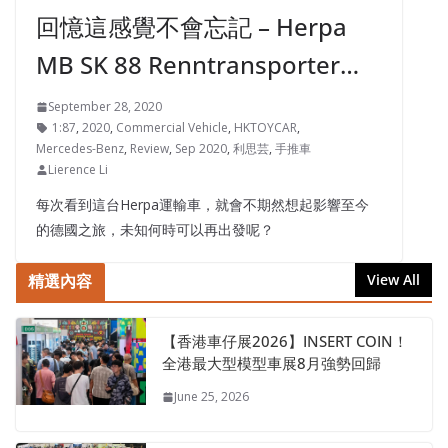
回憶這感覺不會忘記 – Herpa
MB SK 88 Renntransporter…
September 28, 2020
1:87
,
2020
,
Commercial Vehicle
,
HKTOYCAR
,
Mercedes-Benz
,
Review
,
Sep 2020
,
利思芸
,
手推車
Lierence Li
每次看到這台Herpa運輸車，就會不期然想起影響至今
的德國之旅，未知何時可以再出發呢？
精選內容
View All
【香港車仔展2026】INSERT COIN！
全港最大型模型車展8月強勢回歸
June 25, 2026