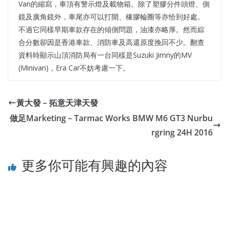
Van的縮寫，車頂有警示燈及載物箱。除了塑膠分件頭燈、側
鏡及廣角鏡外，車尾亦可以打開、橡膠輪圈等亦恰到好處。
不過它同樣早期車款存在的傾側問題，油漆亦略厚。然而綜
合分數卻因是香港車款、消防車及高還原度挽回不少。翻查
資料時顯示山頂消防局有一台同樣是Suzuki Jimny的MV
(Minivan)，Era Car不妨考慮一下。
黃大發 – 拓意天津天發
做足Marketing – Tarmac Works BMW M6 GT3 Nurbu
rgring 24H 2016
更多你可能有興趣的內容