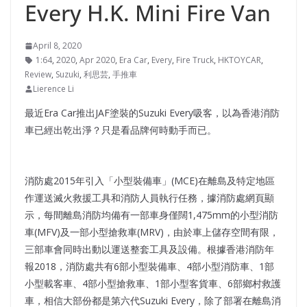
Every H.K. Mini Fire Van
April 8, 2020
1:64
,
2020
,
Apr 2020
,
Era Car
,
Every
,
Fire Truck
,
HKTOYCAR
,
Review
,
Suzuki
,
利思芸
,
手推車
Lierence Li
最近Era Car推出JAF塗裝的Suzuki Every吸客，以為香港消防
車已經出乾出淨？只是看品牌何時動手而已。
消防處2015年引入「小型裝備車」(MCE)在離島及特定地區
作運送滅火救援工具和消防人員執行任務，據消防處網頁顯
示，每間離島消防均備有一部車身僅闊1,475mm的小型消防
車(MFV)及一部小型搶救車(MRV)，由於車上儲存空間有限，
三部車會同時出動以運送整套工具及設備。根據香港消防年
報2018，消防處共有6部小型裝備車、4部小型消防車、1部
小型載客車、4部小型搶救車、1部小型客貨車、6部鄉村救護
車，相信大部份都是第六代Suzuki Every，除了部署在離島消