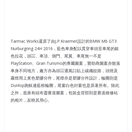
Tarmac Works還原了由J.P.Kraemer設計的BMW M6 GT3
Nurburgring 24H 2016，藍色車身配以貫穿車頭至車尾的銀
色拉花，頭冚、車頂、側門、尾翼、車尾無一不是
PlayStation、Gran Turismo的專屬圖案，贊助商圖案亦散落
車身不同地方，廠方亦為頭冚通風口貼上碳纖紋路，頭燈及
霧燈用上黃色塑膠分件，尾燈亦是塑膠分件設計，輪圈則是
Dunlop跑軚連藍框輪圈，尾窗白色封窗也是原著所有。除此
之外，底座有紐布靈賽道圖案，包裝盒背部則是賽道維修站
的相片，反映其用心。