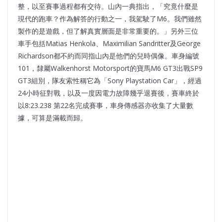
整，以至賽事過程都有交待。山內一典指出，「究竟什麼是
現代的跑車？作為解答的行動之一，我駕駛了M6。我們雖然
製作的是遊戲，但了解真實層面是非常重要的。」另外三位
車手包括Matias Henkola、Maximilian Sandritter及George
Richardson都不約而同指山內是他們的兒時偶像。車身編號
101，隸屬Walkenhorst Motorsport的寶馬M6 GT3出戰SP9
GT3組別，隊友索性稱它為「Sony Playstation Car」，經過
24小時征對戰，以及一度因電力故障幾乎退賽後，賽車終於
以8:23.238 第22名完成賽事，車身傳感器亦收集了大量數
據，可算是滿載而歸。