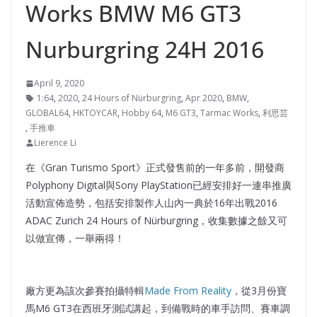
Works BMW M6 GT3
Nurburgring 24H 2016
April 9, 2020
1:64
,
2020
,
24 Hours of Nürburgring
,
Apr 2020
,
BMW
,
GLOBAL64
,
HKTOYCAR
,
Hobby 64
,
M6 GT3
,
Tarmac Works
,
利思芸
,
手推車
Lierence Li
在《Gran Turismo Sport》正式發售前的一年多前，開發商
Polyphony Digital與Sony PlayStation已經安排好一連串推廣
活動宣佈造勢，包括安排製作人山內一典於16年出戰2016
ADAC Zurich 24 Hours of Nürburgring，收集數據之餘又可
以做宣傳，一舉兩得！
廠方更為該次參賽拍攝特輯
Made From Reality
，從3月份寶
馬M6 GT3在西班牙測試講起，到備戰時的車手訪問、賽車調