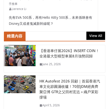
手推車
Lierence Li
先有EVA 500系，再有Hello Kitty 500系，未來係咪會有
Disney又或者鬼滅新幹線呢？
精選內容
View All
【香港車仔展2026】INSERT COIN！
全港最大型模型車展8月強勢回歸
June 25, 2026
HK Autofest 2026 回顧｜首屆香港汽
車文化節圓滿收爐！70部JDM經典齊
聚亞博 GTR之父田村宏志＋織戶茉彩
撐場
April 5, 2026