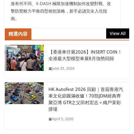
進有何不同、X-DASH 極限加速機制如何改變對戰、攻
擊防禦耐力平衡四型相剋策略，新手必讀完全入坑指
南。
精選內容
View All
【香港車仔展2026】INSERT COIN！
全港最大型模型車展8月強勢回歸
June 25, 2026
HK Autofest 2026 回顧｜首屆香港汽
車文化節圓滿收爐！70部JDM經典齊
聚亞博 GTR之父田村宏志＋織戶茉彩
撐場
April 5, 2026