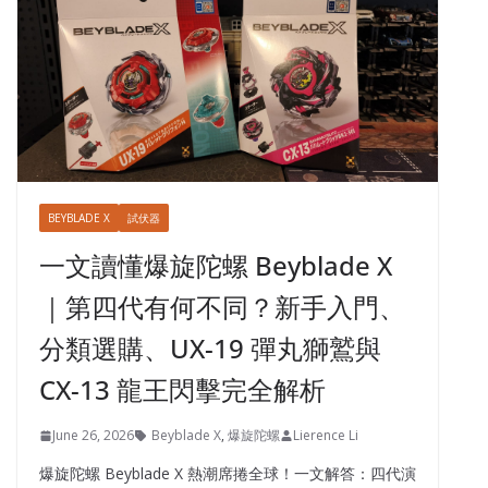
BEYBLADE X
試伏器
一文讀懂爆旋陀螺 Beyblade X
｜第四代有何不同？新手入門、
分類選購、UX-19 彈丸獅鷲與
CX-13 龍王閃擊完全解析
June 26, 2026
Beyblade X
,
爆旋陀螺
Lierence Li
爆旋陀螺 Beyblade X 熱潮席捲全球！一文解答：四代演